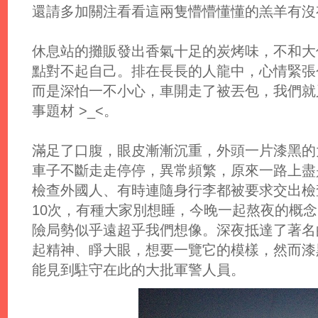
還請多加關注看看這兩隻懵懵懂懂的羔羊有沒
休息站的攤販發出香氣十足的炭烤味，不和大
點對不起自己。排在長長的人龍中，心情緊張
而是深怕一不小心，車開走了被丟包，我們就
事題材 >_<。
滿足了口腹，眼皮漸漸沉重，外頭一片漆黑的
車子不斷走走停停，異常頻繁，原來一路上盡
檢查外國人、有時連隨身行李都被要求交出檢
10次，有種大家別想睡，今晚一起熬夜的概
險局勢似乎遠超乎我們想像。深夜抵達了著名
起精神、睜大眼，想要一覽它的模樣，然而漆
能見到駐守在此的大批軍警人員。