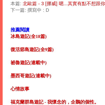
本篇:
北歐篇 - 3 [挪威] 嗯...其實有點不想跟你
下一篇: 撰寫中 : D
推薦閱讀
冰島遊記(全18篇)
復活節島遊記(全9篇)
祕魯遊記(連載中)
墨西哥遊記(連載中)
心情故事
福克蘭群島遊記 - 我懷念的，企鵝的個性。