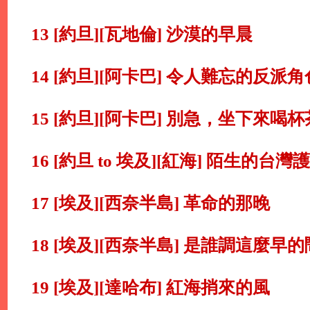
13 [約旦][瓦地倫] 沙漠的早晨
14 [約旦][阿卡巴] 令人難忘的反派角
15 [約旦][阿卡巴] 別急，坐下來喝
16 [約旦 to 埃及][紅海] 陌生的台灣
17 [埃及][西奈半島] 革命的那晚
18 [埃及][西奈半島] 是誰調這麼早的
19 [埃及][達哈布] 紅海捎來的風