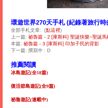
環遊世界270天手札 (紀錄著旅行
全部手札文章:
(
點這裡
)
上一篇:
祕魯篇 - 2 [庫斯科] 聖誕快樂~聖
本篇:
祕魯篇 - 3 [庫斯科] 印加子民的背影
下一篇: 撰寫中 : D
推薦閱讀
冰島遊記(全18篇)
復活節島遊記(全9篇)
祕魯遊記(連載中)