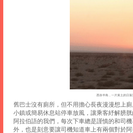
西奈半島，一片黃土的日落
舊巴士沒有廁所，但不用擔心長夜漫漫想上廁
小鎮或簡易休息站停車放風，讓乘客紓解膀胱
阿拉伯語的我們，每次下車總是謹慎的和司機
外，也是刻意要讓司機知道車上有兩個對於阿