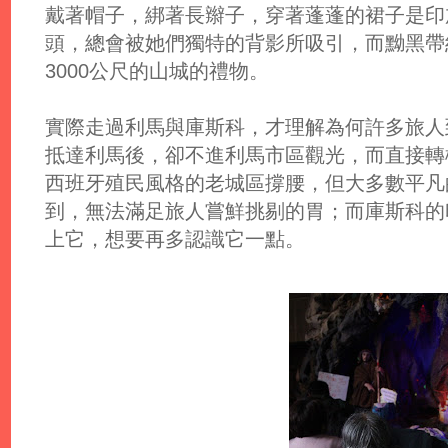
戴著帽子，綁著長辮子，穿著蓬蓬的裙子是印
頭，總會被她們獨特的背影所吸引，而黝黑帶
3000公尺的山城的禮物。
實際走過利馬與庫斯科，才理解為何許多旅人
抵達利馬後，卻不進利馬市區觀光，而直接轉
西班牙殖民風格的老城區撐腰，但大多數平凡
到，無法滿足旅人嘗鮮挑剔的胃；而庫斯科的
上它，想要再多認識它一點。