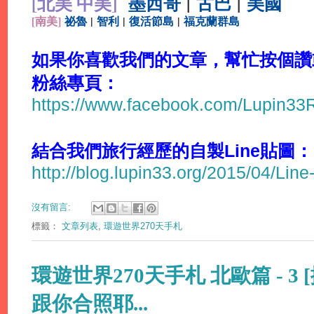
[北美 中美]
墨西哥
|
古巴
|
美國
[
南美]
祕魯
|
智利
|
復活節島
|
福克蘭群島
如果你喜歡我們的文章，幫忙按個讚或分
粉絲專頁：
https://www.facebook.com/Lupin3
結合我們旅行經歷的自製Line貼圖：
http://blog.lupin33.org/2015/04/Line
沒有留言:
標籤：
文章列表
,
環遊世界270天手札
環遊世界270天手札 北歐篇 - 3 
跟你合照耶...