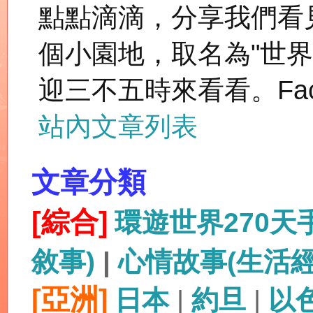
點點滴滴，分享我們看
個小園地，取名為"世
迎三不五時來看看。Fac
站內文章列表
文章分類
[綜合]
環遊世界270
敘事)
|
心情故事(生活
[亞洲]
日本
|
約旦
|
以