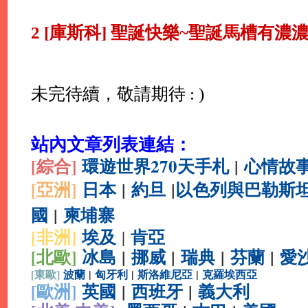
2 [庫斯科] 聖誕快樂~聖誕馬槽有濃
未完待續，敬請期待 : )
站內文章列表連結：
[綜合
]
環遊世界270天手札
|
心情故
[亞洲]
日本
|
約旦
|
以色列與巴勒斯
國
|
柬埔寨
[非洲]
埃及
肯亞
|
[北歐]
冰島
|
挪威
|
瑞典
|
芬蘭
|
愛
[
東歐]
波蘭
|
匈牙利
|
斯洛維尼亞
|
克羅埃西亞
[
歐洲]
英國
|
西班牙
|
義大利