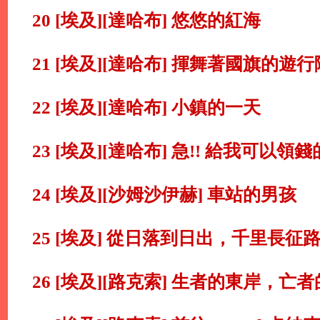
20 [埃及][達哈布] 悠悠的紅海
21 [埃及][達哈布] 揮舞著國旗的遊
22 [埃及][達哈布] 小鎮的一天
23 [埃及][達哈布] 急!! 給我可以領錢
24 [埃及][沙姆沙伊赫] 車站的男孩
25 [埃及] 從日落到日出，千里長征
26 [埃及][路克索] 生者的東岸，