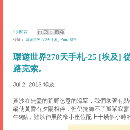
1 則留言:
標籤：
環遊世界270天手札
,
Peru 祕魯
環遊世界270天手札-25 [埃及
路克索。
Jul 2, 2013 埃及
黃沙在無盡的荒野恣意的流竄，我們乘著有點
縱使黃昏有夕陽相伴，但仍掩飾不了孤單寂寥
午9點，難以伸展的窄小座位配上十幾個小時