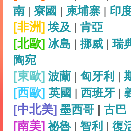
南
|
寮國
|
柬埔寨
|
印
[非洲]
埃及
|
肯亞
[北歐]
冰島
|
挪威
|
瑞
陶宛
[東歐]
波蘭
|
匈牙利
|
[西歐]
英國
|
西班牙
|
[中北美]
墨西哥
|
古巴
[南美]
祕魯
|
智利
|
復