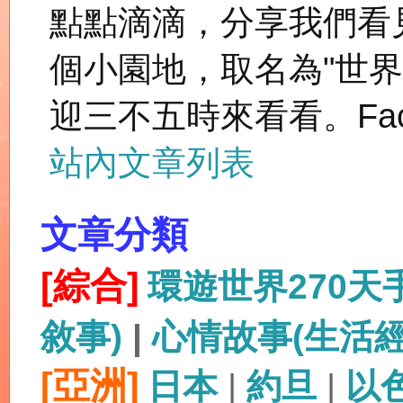
點點滴滴，分享我們看
個小園地，取名為"世
迎三不五時來看看。Fac
站內文章列表
文章分類
[綜合]
環遊世界270
敘事)
|
心情故事(生活
[亞洲]
日本
|
約旦
|
以