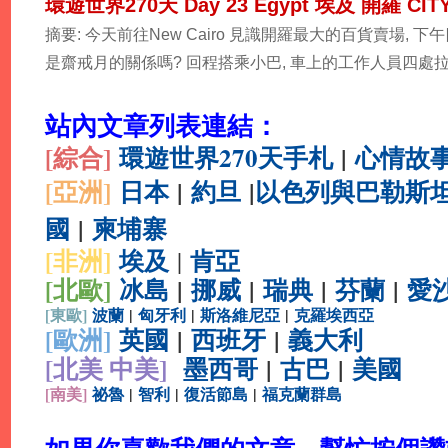
環遊世界270天 Day 23 Egypt 埃及 開羅 CITY 
摘要: 今天前往New Cairo 見識開羅最大的百貨賣場, 
是齋戒月的關係嗎? 回程搭乘小巴, 車上的工作人員四處拉客
站內文章列表連結：
[綜合
]
環遊世界270天手札
|
心情故
[亞洲]
日本
|
約旦
|
以色列與巴勒斯
國
|
柬埔寨
[非洲]
埃及
肯亞
|
[北歐]
冰島
|
挪威
|
瑞典
|
芬蘭
|
愛
[
東歐]
波蘭
|
匈牙利
|
斯洛維尼亞
|
克羅埃西亞
[
歐洲]
英國
|
西班牙
|
義大利
[北美 中美]
墨西哥
|
古巴
|
美國
[
南美]
祕魯
|
智利
|
復活節島
|
福克蘭群島