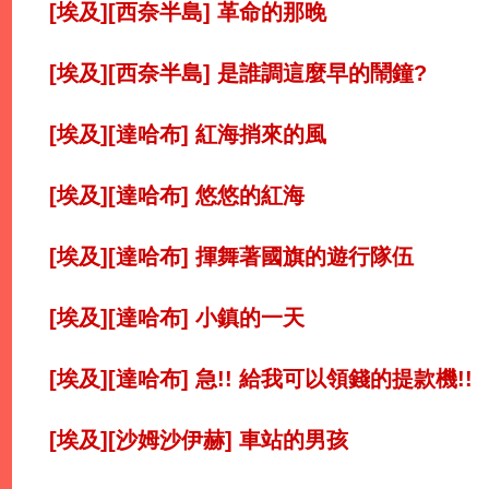
[埃及][西奈半島] 革命的那晚
[埃及][西奈半島] 是誰調這麼早的鬧鐘?
[埃及][達哈布] 紅海捎來的風
[埃及][達哈布] 悠悠的紅海
[埃及][達哈布] 揮舞著國旗的遊行隊伍
[埃及][達哈布] 小鎮的一天
[埃及][達哈布] 急!! 給我可以領錢的提款機!!
[埃及][沙姆沙伊赫] 車站的男孩