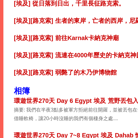
[埃及] 從日落到日出，千里長征路克索。
[埃及][路克索] 生者的東岸，亡者的西岸，
[埃及][路克索] 前往Karnak卡納克神廟
[埃及][路克索] 流連在4000年歷史的卡納克神
[埃及][路克索] 弱斃了的木乃伊博物館
相簿
環遊世界270天 Day 6 Egypt 埃及 荒野丟
摘要: 我們在半夜3點多被軍方拒絕前往開羅，並被丟包
借睡軟椅，讓20小時沒睡的我們有個棲身之處....
環遊世界270天 Day 7~8 Egypt 埃及 Dahab