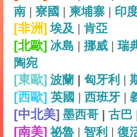
南
|
寮國
|
柬埔寨
|
印
[非洲]
埃及
|
肯亞
[北歐]
冰島
|
挪威
|
瑞
陶宛
[東歐]
波蘭
|
匈牙利
|
[西歐]
英國
|
西班牙
|
[中北美]
墨西哥
|
古巴
[南美]
祕魯
|
智利
|
復