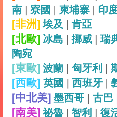
南
|
寮國
|
柬埔寨
|
印
[非洲]
埃及
|
肯亞
[北歐]
冰島
|
挪威
|
瑞
陶宛
[東歐]
波蘭
|
匈牙利
|
[西歐]
英國
|
西班牙
|
[中北美]
墨西哥
|
古巴
[南美]
祕魯
|
智利
|
復