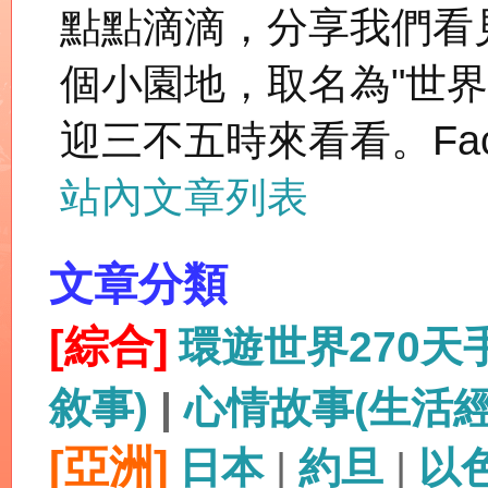
點點滴滴，分享我們看
個小園地，取名為"世
迎三不五時來看看。Fac
站內文章列表
文章分類
[綜合]
環遊世界270
敘事)
|
心情故事(生活
[亞洲]
日本
|
約旦
|
以