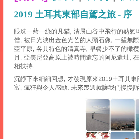
2019 土耳其東部自駕之旅 - 序
眼珠一藍一綠的凡貓, 清晨山谷中飛行的熱氣球
僧, 被日光映出金色光芒的人頭石像, 一望無
亞平原, 各具特色的清真寺, 早餐少不了的橄
月, 亞美尼亞高原上被時間遺忘的阿尼遺址,
相扶持.
沉靜下來細細回想, 才發現原來2019土耳其東
富, 瘋狂與令人感動. 未來幾週就讓我們慢慢