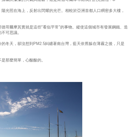
，陽光照在海上，反射出閃耀的光芒。相較於亞洲首都人口稠密多大樓，
德哥爾摩其實就是這些"看似平常"的事物。縱使這個城市有發展鋼鐵、造
的不可思議。
的冬天，卻沒想到PM2.5糾纏著南台灣，藍天依舊躲在薄霧之後，只是
不是那麼簡單，心酸酸的。