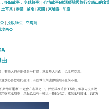
記，多點故事，少點敘事)
|
心情故事(生活經驗與旅行交織出的文章
|
土耳其
|
泰國
|
越南
|
寮國
|
柬埔寨
|
印度
尼亞
|
拉脫維亞
|
立陶宛
羅埃西亞
群島
理由
眼，有些人與你則像是平行線，就算每天見面，也沒有交集。
舒適放心喜歡在此生活，有些城市則讓你感到陌生與不適。
"斯德哥爾摩"一定會在名單之中。我們雖在這住了5晚，但事先沒有規
方式探索這城市，景點也就有一搭沒一搭的拜訪。雖然逛得隨性，我們卻