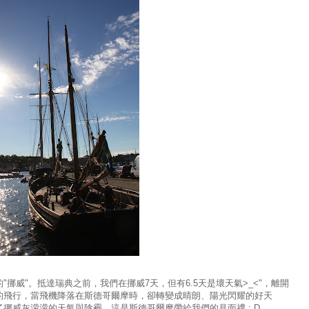
挪威"。抵達瑞典之前，我們在挪威7天，但有6.5天是壞天氣>_<"，離開
的飛行，當飛機降落在斯德哥爾摩時，卻轉變成晴朗、陽光閃耀的好天
挪威灰濛濛的天氣與陰霾，這是斯德哥爾摩帶給我們的見面禮 : D