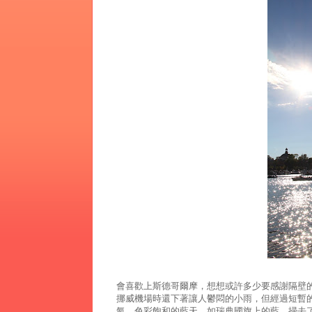
會喜歡上斯德哥爾摩，想想或許多少要感謝隔壁的"
挪威機場時還下著讓人鬱悶的小雨，但經過短暫
氣。色彩飽和的藍天，如瑞典國旗上的藍，掃去了