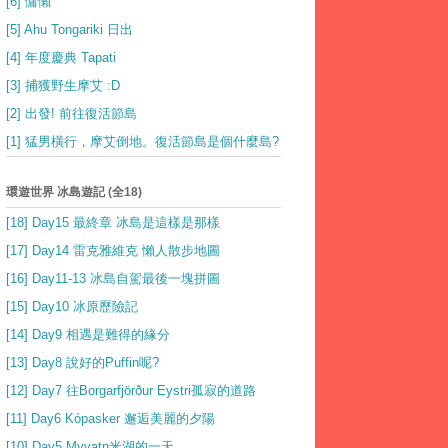
[6] 慵懶
[5] Ahu Tongariki 日出
[4] 年度慶典 Tapati
[3] 捕獲野生摩艾 :D
[2] 出發! 前往復活節島
[1] 猛男橫行，摩艾倒地。復活節島是個什麼島?
環遊世界 冰島遊記 (全18)
[18] Day15 最終章 冰島是這樣是那樣
[17] Day14 雷克雅維克 懶人散步地圖
[16] Day11-13 冰島自駕最後一塊拼圖
[15] Day10 冰原歷險記
[14] Day9 相遇是難得的緣分
[13] Day8 說好的Puffin呢?
[12] Day7 往Borgarfjörður Eystri孤寂的道路
[11] Day6 Kópasker 邂逅美麗的夕陽
[10] Day5 Myvatn米湖的一天