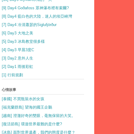
[9] Day4 Goðafoss 眾神瀑布裡有索爾?
[8] Day4 藍白色的大陸，迷人的埃亞峽灣
[7] Day4 冷清蕭瑟的Siglufjörður
[6] Day3 大地之美
[5] Day3 冰島教堂很多樣
[4] Day3 早晨3度C
[3] Day2 意外人生
[2] Day1 雨後彩虹
[1] 行前規劃
心情故事
[泰國] 不買瓶裝水的女孩
[福克蘭群島] 望海的國王企鵝
[越南] 澄澈好奇的雙眼，毫無保留的大笑。
[復活節島] 環遊世界最難的是什麼?
[冰島] 面對世界遺產，我們的態度是什麼？