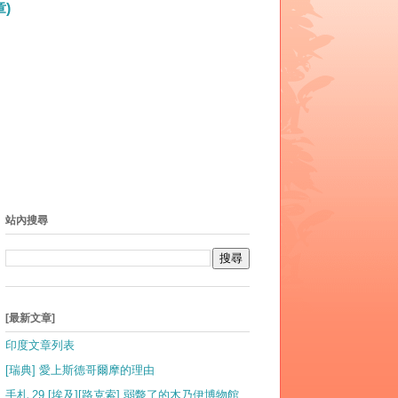
)
站內搜尋
[最新文章]
印度文章列表
[瑞典] 愛上斯德哥爾摩的理由
手札 29 [埃及][路克索] 弱斃了的木乃伊博物館