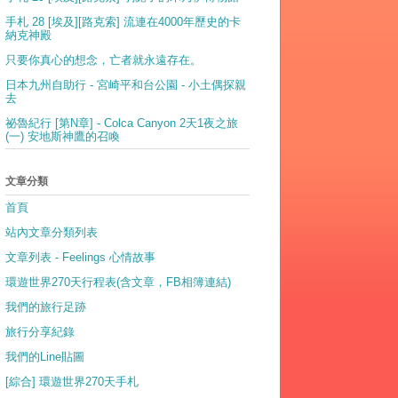
手札 28 [埃及][路克索] 流連在4000年歷史的卡
納克神殿
只要你真心的想念，亡者就永遠存在。
日本九州自助行 - 宮崎平和台公園 - 小土偶探親
去
祕魯紀行 [第N章] - Colca Canyon 2天1夜之旅
(一) 安地斯神鷹的召喚
文章分類
首頁
站內文章分類列表
文章列表 - Feelings 心情故事
環遊世界270天行程表(含文章，FB相簿連結)
我們的旅行足跡
旅行分享紀錄
我們的Line貼圖
[綜合] 環遊世界270天手札