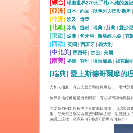
[綜合]
環遊世界270天手札(不純的遊
[亞洲]
日本
|
約旦
|
以色列與巴勒斯坦
[非洲]
埃及
|
肯亞
[北歐]
冰島
|
挪威
|
瑞典
|
芬蘭
|
愛沙
[東歐]
波蘭
|
匈牙利
|
斯洛維尼亞
|
克
[西歐]
英國
|
西班牙
|
義大利
[中北美]
墨西哥
|
古巴
|
美國
[南美]
祕魯
|
智利
|
復活節島
|
福克蘭
[瑞典] 愛上斯德哥爾摩的
人和人相處，有些人就是和你氣場合，一看就對
旅行各地好像也是這麼回事，有些城市讓你覺得
若要我們列出旅程中最喜歡哪個城市，那瑞典首都
劃，每天都是翻開地圖想到哪就去哪，以隨性的
迷戀上這裡，究竟為何?斯德哥爾摩有何魅力?