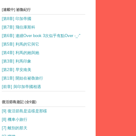
[連載中] 祕魯紀行
[第8章] 印加帝國
[第7章] 飛往庫斯科
[第6章] 連續Over book 3次似乎有點Over -_-"
[第5章] 利馬的它與它
[第4章] 利馬的她與她
[第3章] 利馬印象
[第2章] 早安南美
[第1章] 開始在祕魯旅行
[前章] 與印加帝國相遇
復活節島遊記 (全9篇)
[9] 復活節島是這樣是那樣
[8] 機車小旅行
[7] 離別的那天