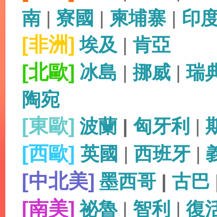
南
|
寮國
|
柬埔寨
|
印
[非洲]
埃及
|
肯亞
[北歐]
冰島
|
挪威
|
瑞
陶宛
[東歐]
波蘭
|
匈牙利
|
[西歐]
英國
|
西班牙
|
[中北美]
墨西哥
|
古巴
[南美]
祕魯
|
智利
|
復