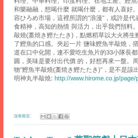
料理、中華料理、印度料理、在地土產、鰹魚
和樂融融，想喝什麼 就喝什麼，都有人喜好。
容ひろめ市場，這裡所謂的"浪漫"，或許是
食精神，高知的熱情 與活力，出乎我們預料
敲燒(藁焼き鰹たたき)，點燃稻草以大火將
了鰹魚的口感。夾起一片 鹽味鰹魚半敲燒，
道在口中化開，連不愛吃生魚片的33小隊長都愛
圓，美味是要付出代價 的，好想再來一盤。
物"鰹魚半敲燒(藁焼き鰹たたき)"，是不是該
明神丸半敲燒:
http://www.hirome.co.jp/page
沒有留言: