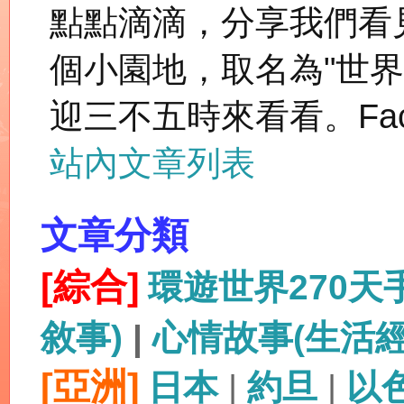
點點滴滴，分享我們看
個小園地，取名為"世
迎三不五時來看看。Fac
站內文章列表
文章分類
[綜合]
環遊世界270
敘事)
|
心情故事(生活
[亞洲]
日本
|
約旦
|
以