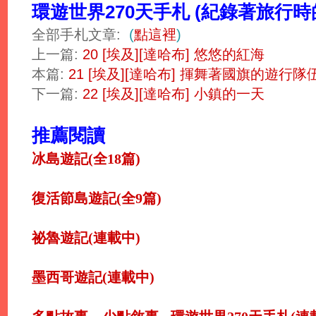
環遊世界270天手札 (紀錄著旅行
全部手札文章:
(
點這裡
)
上一篇:
20 [埃及][達哈布] 悠悠的紅海
本篇:
21 [埃及][達哈布] 揮舞著國旗的遊行隊
下一篇:
22 [埃及][達哈布] 小鎮的一天
推薦閱讀
冰島遊記(全18篇)
復活節島遊記(全9篇)
祕魯遊記(連載中)
墨西哥遊記(連載中)