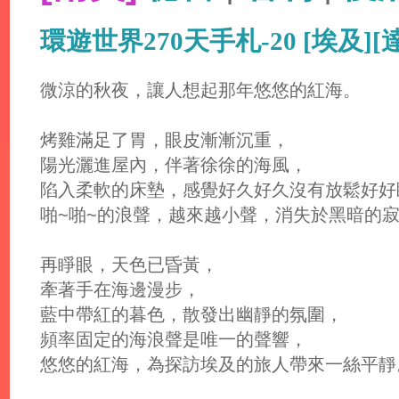
環遊世界270天手札-20 [埃及]
微涼的秋夜，讓人想起那年悠悠的紅海。
烤雞滿足了胃，眼皮漸漸沉重，
陽光灑進屋內，伴著徐徐的海風，
陷入柔軟的床墊，感覺好久好久沒有放鬆好好
啪~啪~的浪聲，越來越小聲，消失於黑暗的寂靜
再睜眼，天色已昏黃，
牽著手在海邊漫步，
藍中帶紅的暮色，散發出幽靜的氛圍，
頻率固定的海浪聲是唯一的聲響，
悠悠的紅海，為探訪埃及的旅人帶來一絲平靜