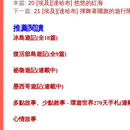
本篇:
20 [埃及][達哈布] 悠悠的紅海
下一篇:
21 [埃及][達哈布] 揮舞著國旗的遊行
推薦閱讀
冰島遊記(全18篇)
復活節島遊記(全9篇)
祕魯遊記(連載中)
墨西哥遊記(連載中)
多點故事、少點敘事 - 環遊世界270天手札(連
心情故事