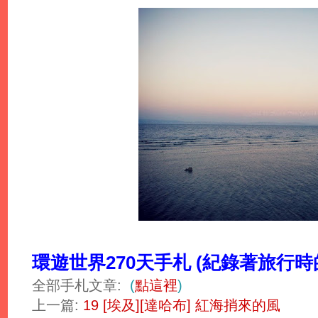
環遊世界270天手札 (紀錄著旅行
全部手札文章:
(
點這裡
)
上一篇:
19 [埃及][達哈布] 紅海捎來的風