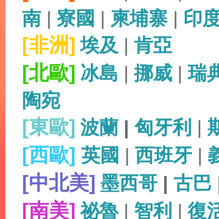
南
|
寮國
|
柬埔寨
|
印
[非洲]
埃及
|
肯亞
[北歐]
冰島
|
挪威
|
瑞
陶宛
[東歐]
波蘭
|
匈牙利
|
[西歐]
英國
|
西班牙
|
[中北美]
墨西哥
|
古巴
[南美]
祕魯
|
智利
|
復