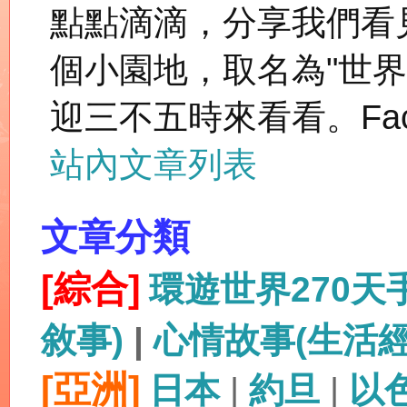
點點滴滴，分享我們看
個小園地，取名為"世
迎三不五時來看看。Fac
站內文章列表
文章分類
[綜合]
環遊世界270
敘事)
|
心情故事(生活
[亞洲]
日本
|
約旦
|
以