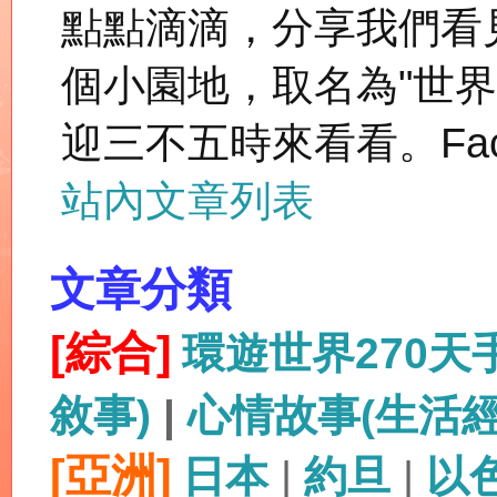
點點滴滴，分享我們看
個小園地，取名為"世
迎三不五時來看看。Fac
站內文章列表
文章分類
[綜合]
環遊世界270
敘事)
|
心情故事(生活
[亞洲]
日本
|
約旦
|
以