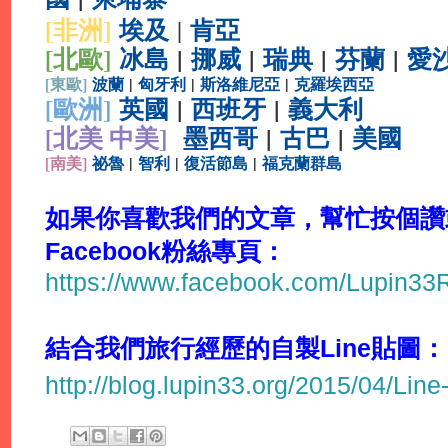
[非洲]
埃及
肯亞
|
[北歐]
冰島
|
挪威
|
瑞典
|
芬蘭
|
愛
[
東歐]
波蘭
|
匈牙利
|
斯洛維尼亞
|
克羅埃西亞
[
歐洲]
英國
|
西班牙
|
義大利
[北美 中美]
墨西哥
|
古巴
|
美國
[
南美]
祕魯
|
智利
|
復活節島
|
福克蘭群島
如果你喜歡我們的文章，幫忙按個讚或
Facebook粉絲專頁：
https://www.facebook.com/Lupin3
結合我們旅行經歷的自製Line貼圖：
http://blog.lupin33.org/2015/04/Line