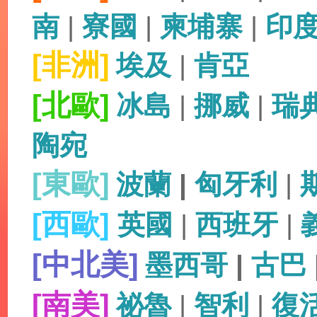
南
|
寮國
|
柬埔寨
|
印
[非洲]
埃及
|
肯亞
[北歐]
冰島
|
挪威
|
瑞
陶宛
[東歐]
波蘭
|
匈牙利
|
[西歐]
英國
|
西班牙
|
[中北美]
墨西哥
|
古巴
[南美]
祕魯
|
智利
|
復