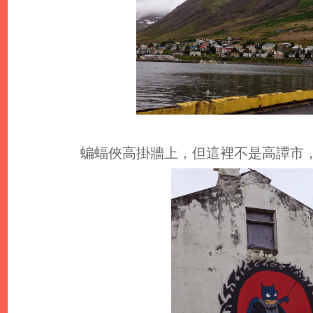
蝙蝠俠高掛牆上，但這裡不是高譚市