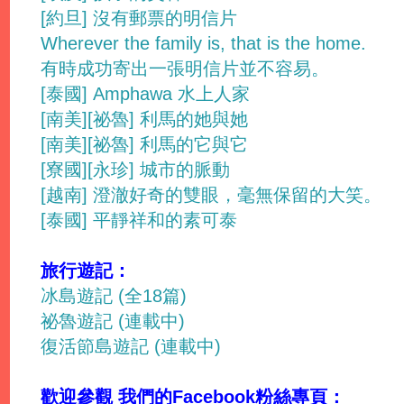
[約旦] 沒有郵票的明信片
Wherever the family is, that is the home.
有時成功寄出一張明信片並不容易。
[泰國] Amphawa 水上人家
[南美][祕魯] 利馬的她與她
[南美][祕魯] 利馬的它與它
[寮國][永珍] 城市的脈動
[越南] 澄澈好奇的雙眼，毫無保留的大笑。
[泰國] 平靜祥和的素可泰
旅行遊記：
冰島遊記 (全18篇)
祕魯遊記 (連載中)
復活節島遊記 (連載中)
歡迎參觀 我們的Facebook粉絲專頁：