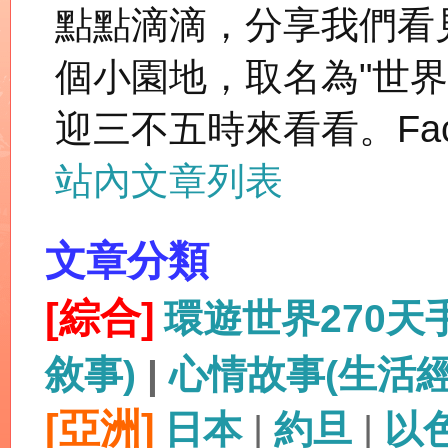
點點滴滴，分享我們看
個小園地，取名為"世
迎三不五時來看看。Fac
站內文章列表
文章分類
[綜合]
環遊世界270
敘事)
|
心情故事(生活
[亞洲]
日本
|
約旦
|
以