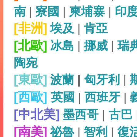
南
|
寮國
|
柬埔寨
|
印
[非洲]
埃及
|
肯亞
[北歐]
冰島
|
挪威
|
瑞
陶宛
[東歐]
波蘭
|
匈牙利
|
[西歐]
英國
|
西班牙
|
[中北美]
墨西哥
|
古巴
[南美]
祕魯
|
智利
|
復