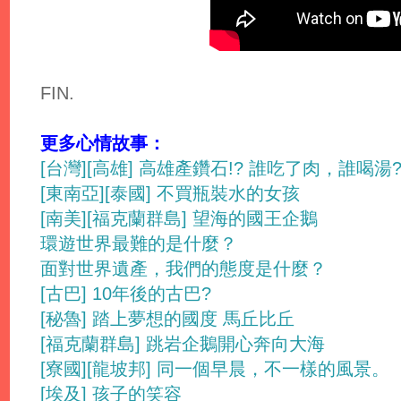
FIN.
更多心情故事：
[台灣][高雄] 高雄產鑽石!? 誰吃了肉，誰喝湯
[東南亞][泰國] 不買瓶裝水的女孩
[南美][福克蘭群島] 望海的國王企鵝
環遊世界最難的是什麼？
面對世界遺產，我們的態度是什麼？
[古巴] 10年後的古巴?
[秘魯] 踏上夢想的國度 馬丘比丘
[福克蘭群島] 跳岩企鵝開心奔向大海
[寮國][龍坡邦] 同一個早晨，不一樣的風景。
[埃及] 孩子的笑容