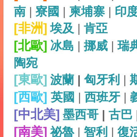
南
|
寮國
|
柬埔寨
|
印
[非洲]
埃及
|
肯亞
[北歐]
冰島
|
挪威
|
瑞
陶宛
[東歐]
波蘭
|
匈牙利
|
[西歐]
英國
|
西班牙
|
[中北美]
墨西哥
|
古巴
[南美]
祕魯
|
智利
|
復