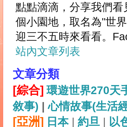
點點滴滴，分享我們看
個小園地，取名為"世
迎三不五時來看看。Fac
站內文章列表
文章分類
[綜合]
環遊世界270
敘事)
|
心情故事(生活
[亞洲]
日本
|
約旦
|
以