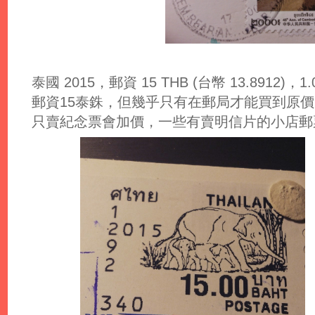
泰國 2015，郵資 15 THB (台幣 13.8912)，1.0
郵資15泰銖，但幾乎只有在郵局才能買到原價
只賣紀念票會加價，一些有賣明信片的小店郵