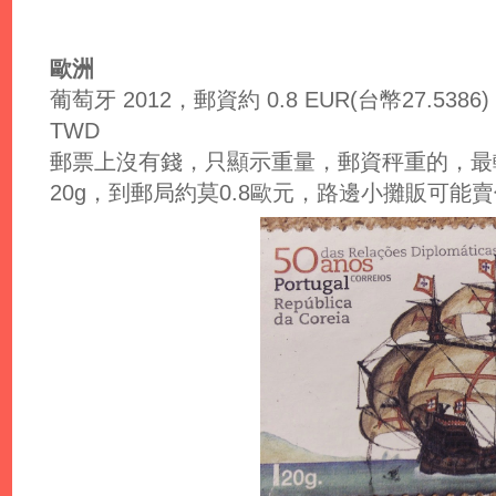
歐洲
葡萄牙 2012，郵資約 0.8 EUR(台幣27.5386)，匯
TWD
郵票上沒有錢，只顯示重量，郵資秤重的，最
20g，到郵局約莫0.8歐元，路邊小攤販可能賣你