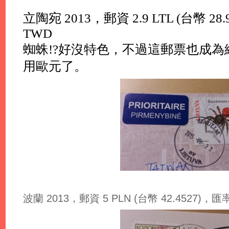
立陶宛 2013，郵資 2.9 LTL (台幣 28.968
TWD
蜘蛛!?好沒特色，不過這郵票也成為絕
用歐元了。
波蘭 2013，郵資 5 PLN (台幣 42.4527)，匯率: 