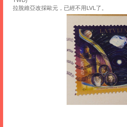
拉脫維亞改採歐元，已經不用LVL了。