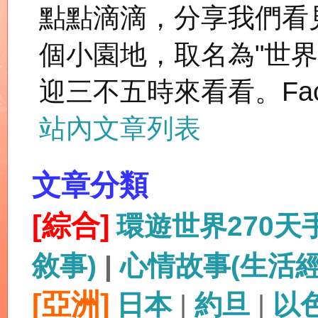
點點滴滴，分享我們看
個小園地，取名為"世
迎三不五時來看看。Fac
站內文章列表
文章分類
[綜合]
環遊世界270
敘事)
|
心情故事(生活
[亞洲]
日本
|
約旦
|
以