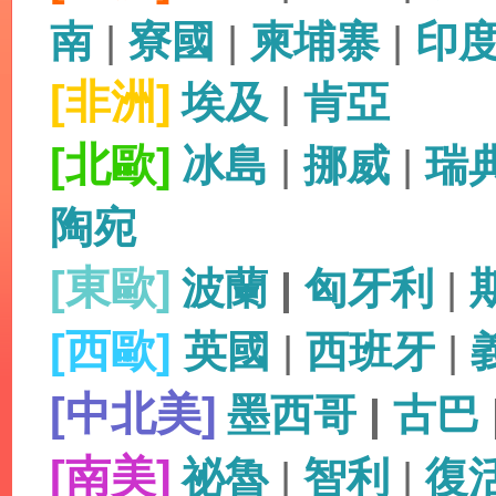
南
|
寮國
|
柬埔寨
|
印
[非洲]
埃及
|
肯亞
[北歐]
冰島
|
挪威
|
瑞
陶宛
[東歐]
波蘭
|
匈牙利
|
[西歐]
英國
|
西班牙
|
[中北美]
墨西哥
|
古巴
[南美]
祕魯
|
智利
|
復