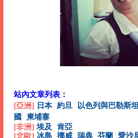
站內文章列表：
日本
約旦
以色列與巴勒斯
[亞洲]
國
柬埔寨
埃及
肯亞
[
非洲]
冰島
挪威
瑞典
芬蘭
愛沙
[北歐]