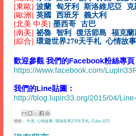
波蘭
匈牙利
斯洛維尼亞
克
[
東歐]
英國
西班牙
義大利
[
歐洲]
墨西哥
古巴
[北美 中美]
祕魯
智利
復活節島
福克蘭
[
南美]
環遊世界270天手札
心情故
[綜合
]
歡迎參觀 我們的Facebook粉絲專頁
https://www.facebook.com/Lupin3
我們的Line貼圖：
http://blog.lupin33.org/2015/04/Line
標籤：
中美
,
心情故事
,
環遊世界270天手札
,
Cuba 古巴