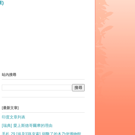
)
站內搜尋
[最新文章]
印度文章列表
[瑞典] 愛上斯德哥爾摩的理由
手札 29 [埃及][路克索] 弱斃了的木乃伊博物館