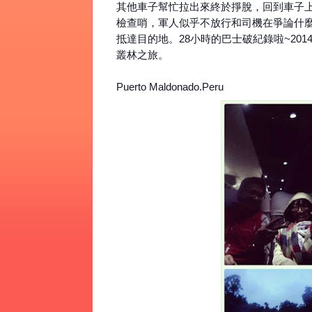
其他車子幫忙拉出來終於掙脫，回到車子
檢查哨，軍人似乎不放行和司機在爭論什麼
抵達目的地。28小時的巴士破紀錄啦~201
叢林之旅。
Puerto
Maldonado.Peru