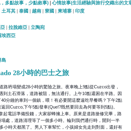
記，多點故事，少點敘事)
|
心情故事(生活經驗與旅行交織出的文章
|
土耳其
|
泰國
|
越南
|
寮國
|
柬埔寨
|
印度
尼亞
|
拉脫維亞
|
立陶宛
羅埃西亞
群島
ldonado 28小時的巴士之旅
路坍塌變成28小時的驚險之旅。夜車晚上9點從Cuzco出發，
do。結果遇到土石滑落，道路被阻，無法通行。上午10點還困在半路。因
40分鐘的車到一個鎮，喂！有必要開這麼遠吃早餐嗎？下午2點
Cuzco,下午5點發車(Que!?既然要回去為何要等到5點)。
房，拿起電話準備投錢，大家卻蜂擁上車。原來是道路搶修完畢，路
坍塌處，道路清理等了一個多小時。輪到我們通行時，開到一半
騰了2個多小時天都黑了。男人下車幫忙，小孩婦女先走到對面，還好有