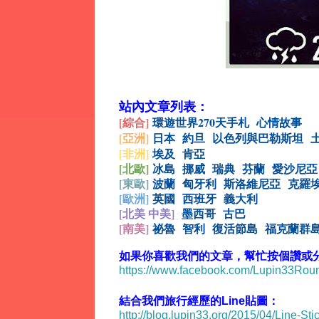
站內文章列表：
[綜合
]
環遊世界270天手札
心情故事
[亞洲]
日本
約旦
以色列與巴勒斯坦
[非洲]
埃及
肯亞
[北歐]
冰島
挪威
瑞典
芬蘭
愛沙尼亞
[
東歐]
波蘭
匈牙利
斯洛維尼亞
克羅
[
歐洲]
英國
西班牙
義大利
[北美 中美]
墨西哥
古巴
[
南美]
祕魯
智利
復活節島
福克蘭群
如果你喜歡我們的文章，幫忙按個讚或分享
https://www.facebook.com/Lupin33Ro
結合我們旅行經歷的Line貼圖：
http://blog.lupin33.org/2015/04/Line-Sti