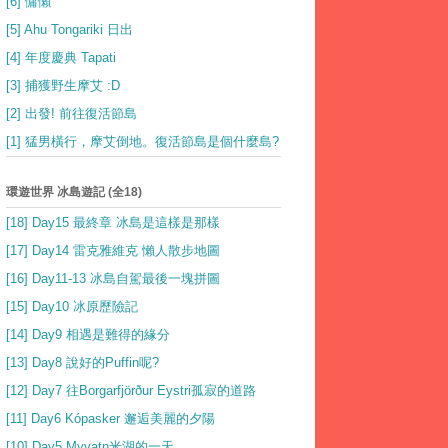
[6] 慵懶
[5] Ahu Tongariki 日出
[4] 年度慶典 Tapati
[3] 捕獲野生摩艾 :D
[2] 出發! 前往復活節島
[1] 猛男橫行，摩艾倒地。復活節島是個什麼島?
環遊世界 冰島遊記 (全18)
[18] Day15 最終章 冰島是這樣是那樣
[17] Day14 雷克雅維克 懶人散步地圖
[16] Day11-13 冰島自駕最後一塊拼圖
[15] Day10 冰原歷險記
[14] Day9 相遇是難得的緣分
[13] Day8 說好的Puffin呢?
[12] Day7 往Borgarfjörður Eystri孤寂的道路
[11] Day6 Kópasker 邂逅美麗的夕陽
[10] Day5 Myvatn米湖的一天