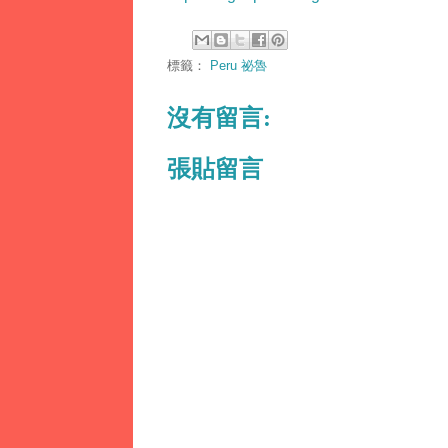
標籤：
Peru 祕魯
沒有留言:
張貼留言