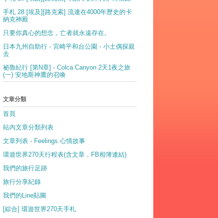
手札 28 [埃及][路克索] 流連在4000年歷史的卡
納克神殿
只要你真心的想念，亡者就永遠存在。
日本九州自助行 - 宮崎平和台公園 - 小土偶探親
去
祕魯紀行 [第N章] - Colca Canyon 2天1夜之旅
(一) 安地斯神鷹的召喚
文章分類
首頁
站內文章分類列表
文章列表 - Feelings 心情故事
環遊世界270天行程表(含文章，FB相簿連結)
我們的旅行足跡
旅行分享紀錄
我們的Line貼圖
[綜合] 環遊世界270天手札