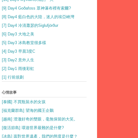
[9] Day4 Goðafoss 眾神瀑布裡有索爾?
[8] Day4 藍白色的大陸，迷人的埃亞峽灣
[7] Day4 冷清蕭瑟的Siglufjörður
[6] Day3 大地之美
[5] Day3 冰島教堂很多樣
[4] Day3 早晨3度C
[3] Day2 意外人生
[2] Day1 雨後彩虹
[1] 行前規劃
心情故事
[泰國] 不買瓶裝水的女孩
[福克蘭群島] 望海的國王企鵝
[越南] 澄澈好奇的雙眼，毫無保留的大笑。
[復活節島] 環遊世界最難的是什麼?
[冰島] 面對世界遺產，我們的態度是什麼？