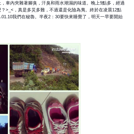
上，車內夾雜著腳臭，汗臭和雨水潮濕的味道。晚上9點多，經過
？>_<，真是多災多難，不過還是化險為夷。終於在凌晨12點
4.01.10我們在秘魯。半夜2：30要快來睡覺了，明天一早要開始