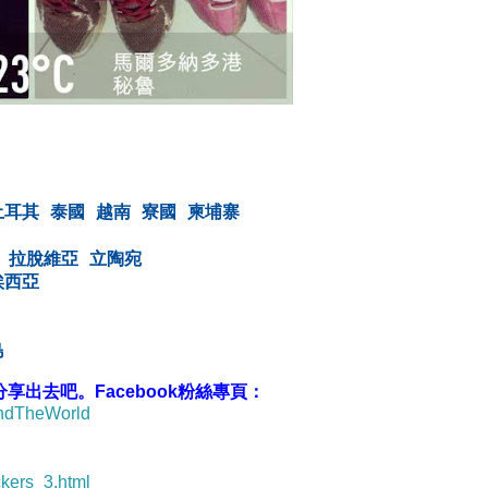
土耳其
泰國
越南
寮國
柬埔寨
拉脫維亞
立陶宛
埃西亞
島
出去吧。Facebook粉絲專頁：
undTheWorld
ckers_3.html