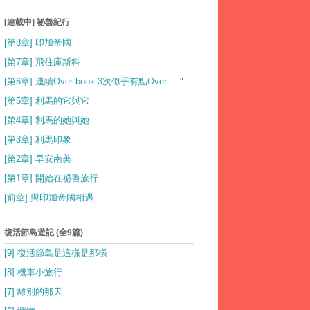
[連載中] 祕魯紀行
[第8章] 印加帝國
[第7章] 飛往庫斯科
[第6章] 連續Over book 3次似乎有點Over -_-"
[第5章] 利馬的它與它
[第4章] 利馬的她與她
[第3章] 利馬印象
[第2章] 早安南美
[第1章] 開始在祕魯旅行
[前章] 與印加帝國相遇
復活節島遊記 (全9篇)
[9] 復活節島是這樣是那樣
[8] 機車小旅行
[7] 離別的那天