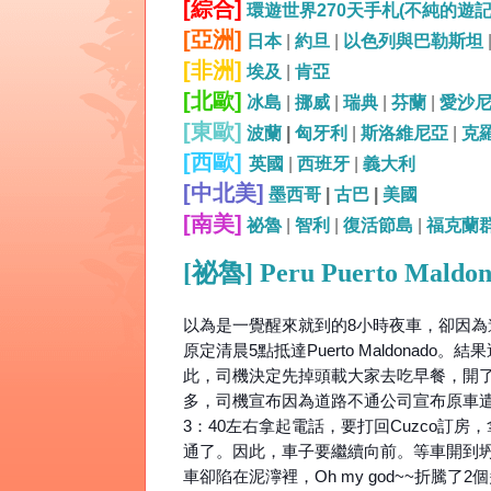
[綜合]
環遊世界270天手札(不純的遊
[亞洲]
日本
|
約旦
|
以色列與巴勒斯坦
[非洲]
埃及
|
肯亞
[北歐]
冰島
|
挪威
|
瑞典
|
芬蘭
|
愛沙
[東歐]
波蘭
|
匈牙利
|
斯洛維尼亞
|
克
[西歐]
英國
|
西班牙
|
義大利
[中北美]
墨西哥
|
古巴
|
美國
[南美]
祕魯
|
智利
|
復活節島
|
福克蘭
[祕魯] Peru Puerto Ma
以為是一覺醒來就到的8小時夜車，卻因為道
原定清晨5點抵達Puerto Maldona
此，司機決定先掉頭載大家去吃早餐，開了
多，司機宣布因為道路不通公司宣布原車遣返回
3：40左右拿起電話，要打回Cuzco訂
通了。因此，車子要繼續向前。等車開到
車卻陷在泥濘裡，Oh my god~~折