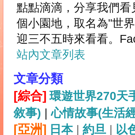
點點滴滴，分享我們看
個小園地，取名為"世
迎三不五時來看看。Fac
站內文章列表
文章分類
[綜合]
環遊世界270
敘事)
|
心情故事(生活
[亞洲]
日本
|
約旦
|
以