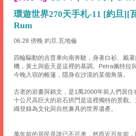
環遊世界270天手札-11 [約旦]
Rum
06.28 傍晚 約旦.瓦地倫
四輪驅動的吉普車向南奔馳，身著白衫、戴著紅
機，黃土與藍天是這裡的基調。Petra佩特拉與W
今晚入宿的帳篷，隱身在沙漠的某個角落。
古老的岩畫與銘文，是1萬2000年前人們居
十公尺高巨大的岩石拱門是這裡獨特的景觀。這
織登錄為文化與自然兼具的世界遺產。
萬年前的居民是誰已不可考，然而近百年前，