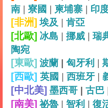
南
|
寮國
|
柬埔寨
|
印
[非洲]
埃及
|
肯亞
[北歐]
冰島
|
挪威
|
瑞
陶宛
[東歐]
波蘭
|
匈牙利
|
[西歐]
英國
|
西班牙
|
[中北美]
墨西哥
|
古巴
[南美]
祕魯
|
智利
|
復