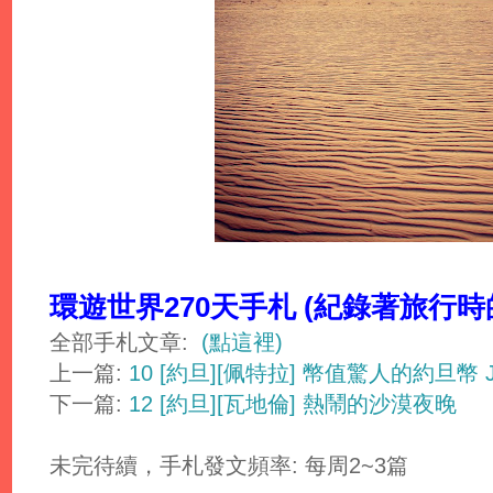
環遊世界270天手札 (紀錄著旅行
全部手札文章:
(點這裡)
上一篇:
10 [約旦][佩特拉] 幣值驚人的約旦幣 
下一篇:
12 [約旦][瓦地倫] 熱鬧的沙漠夜晚
未完待續，手札發文頻率: 每周2~3篇