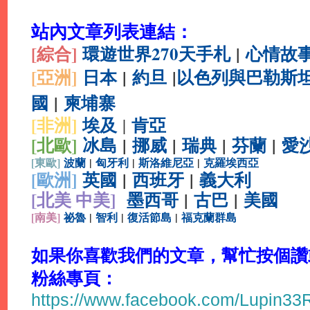
站內文章列表連結：
[綜合
]
環遊世界270天手札
|
心情故
[亞洲]
日本
|
約旦
|
以色列與巴勒斯
國
|
柬埔寨
[非洲]
埃及
肯亞
|
[北歐]
冰島
|
挪威
|
瑞典
|
芬蘭
|
愛
[
東歐]
波蘭
|
匈牙利
|
斯洛維尼亞
|
克羅埃西亞
[
歐洲]
英國
|
西班牙
|
義大利
[北美 中美]
墨西哥
|
古巴
|
美國
[
南美]
祕魯
|
智利
|
復活節島
|
福克蘭群島
如果你喜歡我們的文章，幫忙按個讚或分
粉絲專頁：
https://www.facebook.com/Lupin3