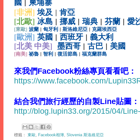
國
|
柬埔寨
[非洲]
埃及
肯亞
|
[北歐]
冰島
|
挪威
|
瑞典
|
芬蘭
|
愛
[
東歐]
波蘭
|
匈牙利
|
斯洛維尼亞
|
克羅埃西亞
[
歐洲]
英國
|
西班牙
|
義大利
[北美 中美]
墨西哥
|
古巴
|
美國
[
南美]
祕魯
|
智利
|
復活節島
|
福克蘭群島
來我們Facebook粉絲專頁看看吧：
https://www.facebook.com/Lupin3
結合我們旅行經歷的自製Line貼圖：
http://blog.lupin33.org/2015/04/Line
標籤：
東歐
,
Facebook相簿
,
Slovenia 斯洛維尼亞