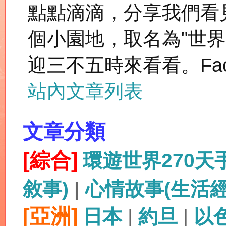
點點滴滴，分享我們看
個小園地，取名為"世
迎三不五時來看看。Fac
站內文章列表
文章分類
[綜合]
環遊世界270
敘事)
|
心情故事(生活
[亞洲]
日本
|
約旦
|
以