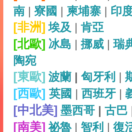
南
|
寮國
|
柬埔寨
|
印
[非洲]
埃及
|
肯亞
[北歐]
冰島
|
挪威
|
瑞
陶宛
[東歐]
波蘭
|
匈牙利
|
[西歐]
英國
|
西班牙
|
[中北美]
墨西哥
|
古巴
[南美]
祕魯
|
智利
|
復