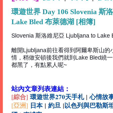
環遊世界 Day 106 Slovenia 斯洛
Lake Bled 布萊德湖 [相簿]
Slovenia 斯洛維尼亞 Ljubljana to Lake 
離開Ljubljana前往看得到阿爾卑斯山
情，稍做安頓後我們就到Lake Bled
都黑了，有點累人呢~
站內文章列表連結：
[綜合
]
環遊世界270天手札
|
心情故
[亞洲]
日本
|
約旦
|
以色列與巴勒斯