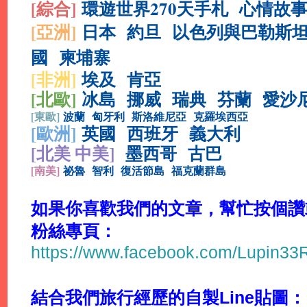
[綜合
]
環遊世界270天手札
心情故
[亞洲]
日本
約旦
以色列與巴勒斯
國
柬埔寨
[非洲]
埃及
肯亞
[北歐]
冰島
挪威
瑞典
芬蘭
愛沙
[
東歐]
波蘭
匈牙利
斯洛維尼亞
克羅埃西亞
[
歐洲]
英國
西班牙
義大利
[北美 中美]
墨西哥
古巴
[
南美]
祕魯
智利
復活節島
福克蘭群島
如果你喜歡我們的文章，幫忙按個讚或分
粉絲專頁：
https://www.facebook.com/Lupin3
結合我們旅行經歷的自製Line貼圖：