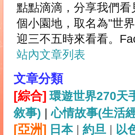
點點滴滴，分享我們看
個小園地，取名為"世
迎三不五時來看看。Fac
站內文章列表
文章分類
[綜合]
環遊世界270
敘事)
|
心情故事(生活
[亞洲]
日本
|
約旦
|
以