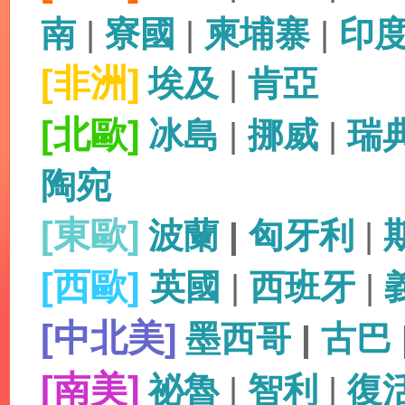
南
|
寮國
|
柬埔寨
|
印
[非洲]
埃及
|
肯亞
[北歐]
冰島
|
挪威
|
瑞
陶宛
[東歐]
波蘭
|
匈牙利
|
[西歐]
英國
|
西班牙
|
[中北美]
墨西哥
|
古巴
[南美]
祕魯
|
智利
|
復