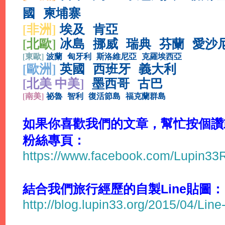
國
柬埔寨
[非洲]
埃及
肯亞
[北歐]
冰島
挪威
瑞典
芬蘭
愛沙
[
東歐]
波蘭
匈牙利
斯洛維尼亞
克羅埃西亞
[
歐洲]
英國
西班牙
義大利
[北美 中美]
墨西哥
古巴
[
南美]
祕魯
智利
復活節島
福克蘭群島
如果你喜歡我們的文章，幫忙按個讚或分
粉絲專頁：
https://www.facebook.com/Lupin3
結合我們旅行經歷的自製Line貼圖：
http://blog.lupin33.org/2015/04/Line