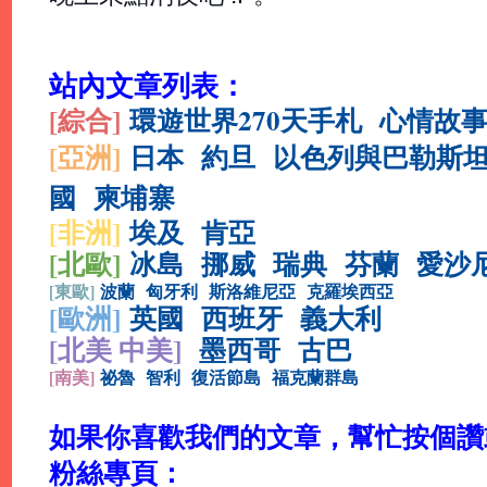
站內文章列表：
[綜合
]
環遊世界270天手札
心情故
[亞洲]
日本
約旦
以色列與巴勒斯
國
柬埔寨
[非洲]
埃及
肯亞
[北歐]
冰島
挪威
瑞典
芬蘭
愛沙
[
東歐]
波蘭
匈牙利
斯洛維尼亞
克羅埃西亞
[
歐洲]
英國
西班牙
義大利
[北美 中美]
墨西哥
古巴
[
南美]
祕魯
智利
復活節島
福克蘭群島
如果你喜歡我們的文章，幫忙按個讚或分
粉絲專頁：