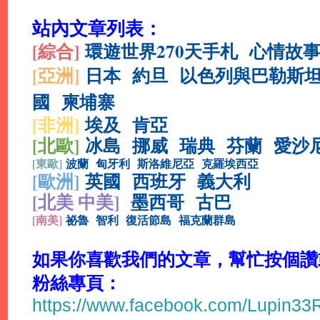
站內文章列表：
[綜合
]
環遊世界270天手札
心情故
[亞洲]
日本
約旦
以色列與巴勒斯
國
柬埔寨
[非洲]
埃及
肯亞
[北歐]
冰島
挪威
瑞典
芬蘭
愛沙
[
東歐]
波蘭
匈牙利
斯洛維尼亞
克羅埃西亞
[
歐洲]
英國
西班牙
義大利
[北美 中美]
墨西哥
古巴
[
南美]
祕魯
智利
復活節島
福克蘭群島
如果你喜歡我們的文章，幫忙按個讚或分
粉絲專頁：
https://www.facebook.com/Lupin3