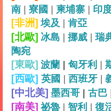
南
|
寮國
|
柬埔寨
|
印
[非洲]
埃及
|
肯亞
[北歐]
冰島
|
挪威
|
瑞
陶宛
[東歐]
波蘭
|
匈牙利
|
[西歐]
英國
|
西班牙
|
[中北美]
墨西哥
|
古巴
[南美]
祕魯
|
智利
|
復