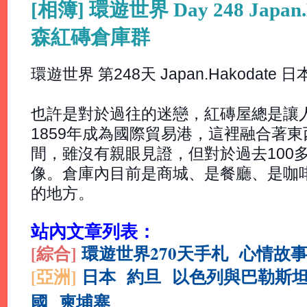
[相簿] 環遊世界 Day 248 Japan
森紅磚倉庫群
環遊世界 第248天 Japan.Hakodat
也許是對於過往的迷戀，紅磚屋總是讓
1859年成為國際貿易港，這裡融合著
間，雖沒有親眼見證，但對於過去100
像。倉庫內目前是商城、是餐廳、是咖
的地方。
站內文章列表：
[綜合
]
環遊世界270天手札
心情故
[亞洲]
日本
約旦
以色列與巴勒斯
國
柬埔寨