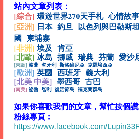
站內文章列表：
[綜合
]
環遊世界270天手札
心情故
[亞洲]
日本
約旦
以色列與巴勒斯
國
柬埔寨
[非洲]
埃及
肯亞
[北歐]
冰島
挪威
瑞典
芬蘭
愛沙
[
東歐]
波蘭
匈牙利
斯洛維尼亞
克羅埃西亞
[
歐洲]
英國
西班牙
義大利
[北美 中美]
墨西哥
古巴
[
南美]
祕魯
智利
復活節島
福克蘭群島
如果你喜歡我們的文章，幫忙按個讚或分
粉絲專頁：
https://www.facebook.com/Lupin3