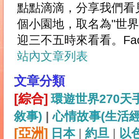
點點滴滴，分享我們看
個小園地，取名為"世
迎三不五時來看看。Fac
站內文章列表
文章分類
[綜合]
環遊世界270
敘事)
|
心情故事(生活
[亞洲]
日本
|
約旦
|
以