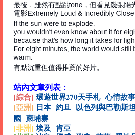
最後，雖然有點跳tone，但看見幾張
電影Extremely Loud & Incredibly 
If the sun were to explode,
you wouldn't even know about it for eig
because that's how long it takes for light
For eight minutes, the world would still b
warm.
有點沉重但值得推薦的好片。
站內文章列表：
[綜合
]
環遊世界270天手札
心情故
[亞洲]
日本
約旦
以色列與巴勒斯
國
柬埔寨
[非洲]
埃及
肯亞