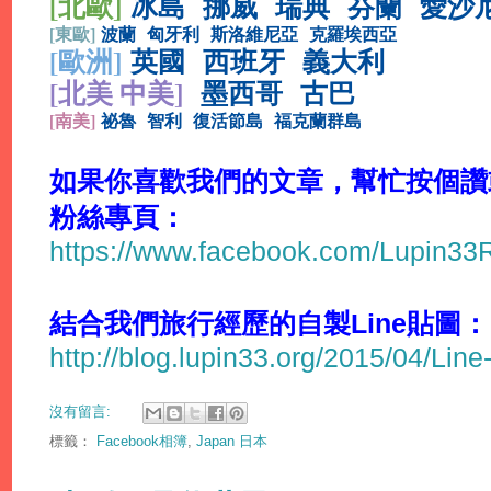
[北歐]
冰島
挪威
瑞典
芬蘭
愛沙
[
東歐]
波蘭
匈牙利
斯洛維尼亞
克羅埃西亞
[
歐洲]
英國
西班牙
義大利
[北美 中美]
墨西哥
古巴
[
南美]
祕魯
智利
復活節島
福克蘭群島
如果你喜歡我們的文章，幫忙按個讚或分
粉絲專頁：
https://www.facebook.com/Lupin3
結合我們旅行經歷的自製Line貼圖：
http://blog.lupin33.org/2015/04/Line
沒有留言:
標籤：
Facebook相簿
,
Japan 日本