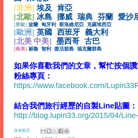
[非洲]
埃及
肯亞
[北歐]
冰島
挪威
瑞典
芬蘭
愛沙
[
東歐]
波蘭
匈牙利
斯洛維尼亞
克羅埃西亞
[
歐洲]
英國
西班牙
義大利
[北美 中美]
墨西哥
古巴
[
南美]
祕魯
智利
復活節島
福克蘭群島
如果你喜歡我們的文章，幫忙按個讚或分
粉絲專頁：
https://www.facebook.com/Lupin3
結合我們旅行經歷的自製Line貼圖：
http://blog.lupin33.org/2015/04/Line
沒有留言: