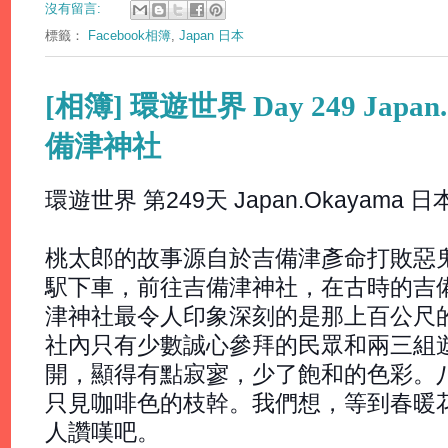
沒有留言:
標籤：
Facebook相簿
,
Japan 日本
[相簿] 環遊世界 Day 249 Japa
備津神社
環遊世界 第249天 Japan.Okayama
桃太郎的故事源自於吉備津彥命打敗惡
駅下車，前往吉備津神社，在古時的吉
津神社最令人印象深刻的是那上百公尺
社內只有少數誠心參拜的民眾和兩三組
開，顯得有點寂寥，少了飽和的色彩。
只見咖啡色的枝幹。我們想，等到春暖
人讚嘆吧。