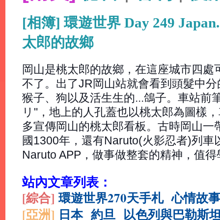
[相簿] 環遊世界 Day 249 Japa
太郎的故鄉
岡山是桃太郎的故鄉，在這座城市四處
不了。出了JR岡山站就會看到頭髮中
猴子、狗以及活生生的...鴿子。車站前
リ"，地上的人孔蓋也以桃太郎為圖樣
多宣傳岡山的桃太郎看板。古時岡山一
國1300年，還有Naruto(火影忍者)列
Naruto APP，做事做整套的精神，值
站內文章列表：
[綜合
]
環遊世界270天手札
心情故
[亞洲]
日本
約旦
以色列與巴勒斯