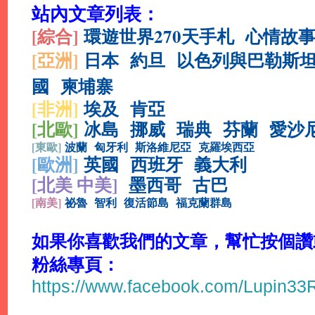
站內文章列表：
[綜合
]
環遊世界270天手札
心情故
[亞洲]
日本
約旦
以色列與巴勒斯
國
柬埔寨
[非洲]
埃及
肯亞
[北歐]
冰島
挪威
瑞典
芬蘭
愛沙
[
東歐]
波蘭
匈牙利
斯洛維尼亞
克羅埃西亞
[
歐洲]
英國
西班牙
義大利
[北美 中美]
墨西哥
古巴
[
南美]
祕魯
智利
復活節島
福克蘭群島
如果你喜歡我們的文章，幫忙按個讚或分
粉絲專頁：
https://www.facebook.com/Lupin3