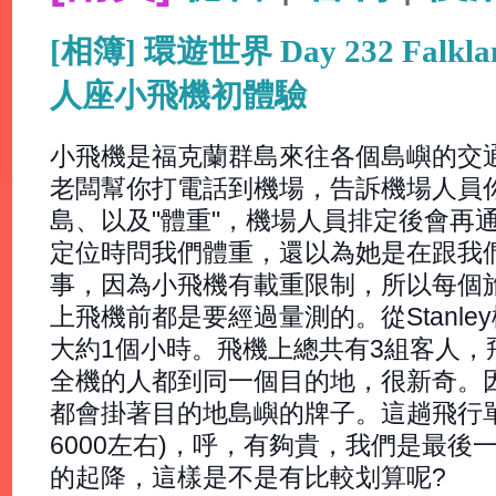
[相簿] 環遊世界 Day 232 Falkla
人座小飛機初體驗
小飛機是福克蘭群島來往各個島嶼的交
老闆幫你打電話到機場，告訴機場人員
島、以及"體重"，機場人員排定後會再
定位時問我們體重，還以為她是在跟我
事，因為小飛機有載重限制，所以每個
上飛機前都是要經過量測的。從Stanley機場飛
大約1個小時。飛機上總共有3組客人，
全機的人都到同一個目的地，很新奇。
都會掛著目的地島嶼的牌子。這趟飛行單趟
6000左右)，呼，有夠貴，我們是最後
的起降，這樣是不是有比較划算呢?