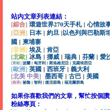
站內文章列表連結：
[綜合
]
環遊世界270天手札
|
心情故
[亞洲]
日本
|
約旦
|
以色列與巴勒斯
國
|
柬埔寨
[非洲]
埃及
肯亞
|
[北歐]
冰島
|
挪威
|
瑞典
|
芬蘭
|
愛
[
東歐]
波蘭
|
匈牙利
|
斯洛維尼亞
|
克羅埃西亞
[
歐洲]
英國
|
西班牙
|
義大利
[北美 中美]
墨西哥
|
古巴
|
美國
[
南美]
祕魯
|
智利
|
復活節島
|
福克蘭群島
如果你喜歡我們的文章，幫忙按個讚或分
粉絲專頁：