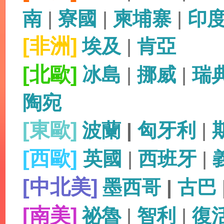
南
|
寮國
|
柬埔寨
|
印
[非洲]
埃及
|
肯亞
[北歐]
冰島
|
挪威
|
瑞
陶宛
[東歐]
波蘭
|
匈牙利
|
[西歐]
英國
|
西班牙
|
[中北美]
墨西哥
|
古巴
[南美]
祕魯
|
智利
|
復