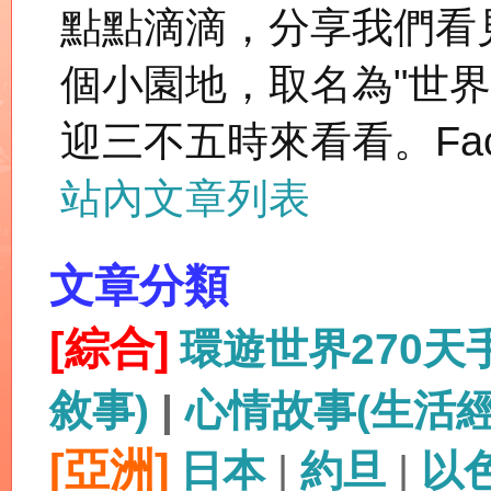
點點滴滴，分享我們看
個小園地，取名為"世
迎三不五時來看看。Fac
站內文章列表
文章分類
[綜合]
環遊世界270
敘事)
|
心情故事(生活
[亞洲]
日本
|
約旦
|
以