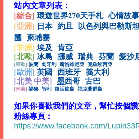
站內文章列表：
[綜合
]
環遊世界270天手札
心情故
[亞洲]
日本
約旦
以色列與巴勒斯
國
柬埔寨
[非洲]
埃及
肯亞
[北歐]
冰島
挪威
瑞典
芬蘭
愛沙
[
東歐]
波蘭
匈牙利
斯洛維尼亞
克羅埃西亞
[
歐洲]
英國
西班牙
義大利
[北美 中美]
墨西哥
古巴
[
南美]
祕魯
智利
復活節島
福克蘭群島
如果你喜歡我們的文章，幫忙按個讚或分
粉絲專頁：
https://www.facebook.com/Lupin3