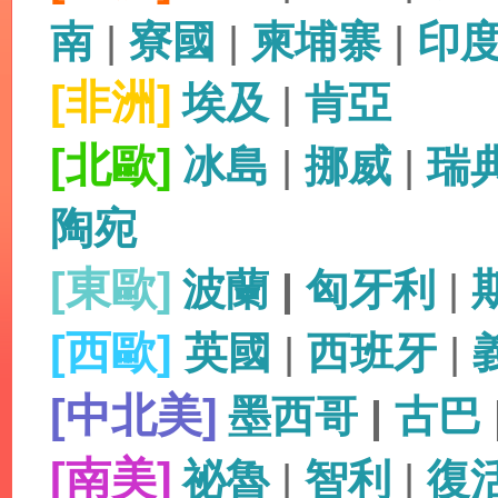
南
|
寮國
|
柬埔寨
|
印
[非洲]
埃及
|
肯亞
[北歐]
冰島
|
挪威
|
瑞
陶宛
[東歐]
波蘭
|
匈牙利
|
[西歐]
英國
|
西班牙
|
[中北美]
墨西哥
|
古巴
[南美]
祕魯
|
智利
|
復