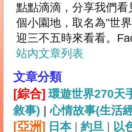
點點滴滴，分享我們看
個小園地，取名為"世
迎三不五時來看看。Fac
站內文章列表
文章分類
[綜合]
環遊世界270
敘事)
|
心情故事(生活
[亞洲]
日本
|
約旦
|
以