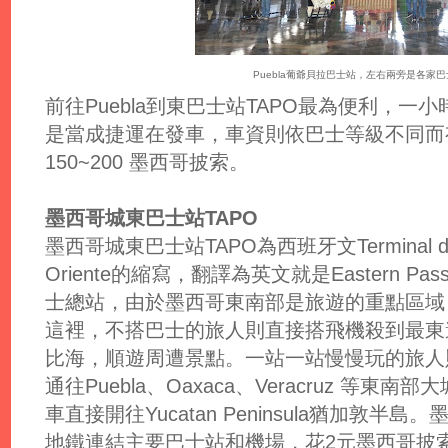
Puebla葡爺貝拉巴士站，左右兩旁是各家
前往Puebla到東巴士站TAPO最為便利，一小
是當成捷運在發車，車資則依巴士等級不同而有
150~200 墨西哥披索。
墨西哥城東巴士站TAPO
墨西哥城東巴士站TAPO為西班牙文Terminal de Aut
Oriente的縮寫，翻譯為英文就是Eastern Passe
士總站，由於墨西哥東南部是旅遊的重點區域
這裡，不搭巴士的旅人則直接搭飛機殺到最東
比海，順遊周遭景點。一站一站慢慢玩的旅人
通往Puebla、Oaxaca、Veracruz 等
車直接開往Yucatan Peninsula猶加敦
地鐵連結主要巴士站和機場，花2元墨西哥披索搭乘