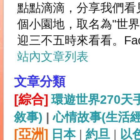
點點滴滴，分享我們看
個小園地，取名為"世
迎三不五時來看看。Fac
站內文章列表
文章分類
[綜合]
環遊世界270
敘事)
|
心情故事(生活
[亞洲]
日本
|
約旦
|
以