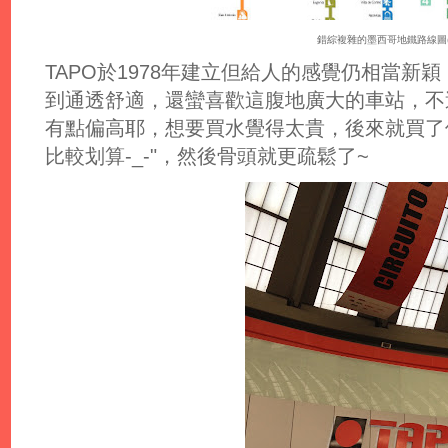
錯綜複雜的墨西哥地鐵路線圖(
TAPO於1978年建立但給人的感覺仍相當新
到通透舒適，還蠻喜歡這腹地廣大的車站，不
有點偏高耶，想要買水覺得太貴，後來就買了
比較划算-_-"，然後骨頭就更疏鬆了~