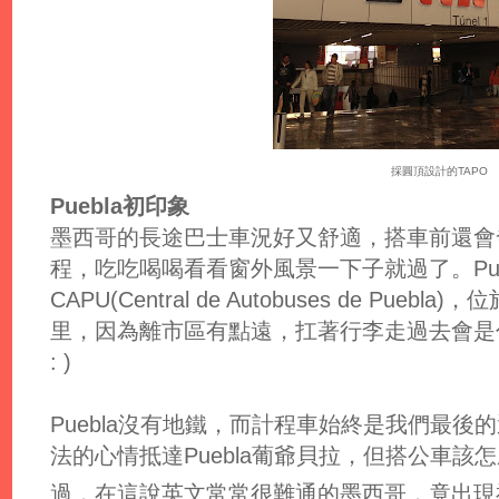
採圓頂設計的TAPO
Puebla初印象
墨西哥的長途巴士車況好又舒適，搭車前還會
程，吃吃喝喝看看窗外風景一下子就過了。Pue
CAPU(Central de Autobuses de Pu
里，因為離市區有點遠，扛著行李走過去會是
: )
Puebla沒有地鐵，而計程車始終是我們最
法的心情抵達Puebla葡爺貝拉，但搭公車
過，在這說英文常常很難通的墨西哥，竟出現