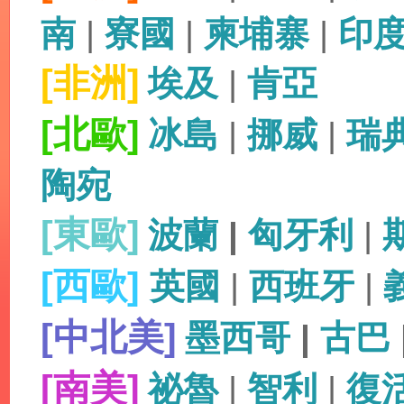
南
|
寮國
|
柬埔寨
|
印
[非洲]
埃及
|
肯亞
[北歐]
冰島
|
挪威
|
瑞
陶宛
[東歐]
波蘭
|
匈牙利
|
[西歐]
英國
|
西班牙
|
[中北美]
墨西哥
|
古巴
[南美]
祕魯
|
智利
|
復