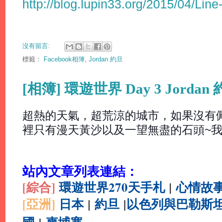
http://blog.lupin33.org/2015/04/Line
沒有留言:
標籤：
Facebook相簿
,
Jordan 約旦
[相簿] 環遊世界 Day 3 Jordan 
超熱的天氣，超荒涼的城市，如果沒有
裡只有漫天黃沙以及一望無盡的石頭~我
站內文章列表連結：
[綜合
]
環遊世界270天手札
|
心情故
[亞洲]
日本
|
約旦
|
以色列與巴勒斯