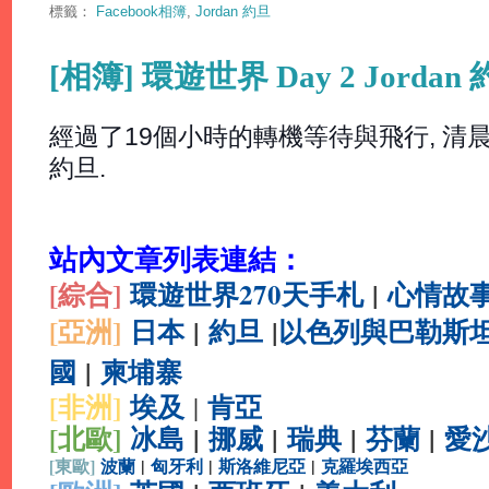
標籤：
Facebook相簿
,
Jordan 約旦
[相簿] 環遊世界 Day 2 Jorda
經過了19個小時的轉機等待與飛行, 
約旦.
站內文章列表連結：
[綜合
]
環遊世界270天手札
|
心情故
[亞洲]
日本
|
約旦
|
以色列與巴勒斯
國
|
柬埔寨
[非洲]
埃及
肯亞
|
[北歐]
冰島
|
挪威
|
瑞典
|
芬蘭
|
愛
[
東歐]
波蘭
|
匈牙利
|
斯洛維尼亞
|
克羅埃西亞