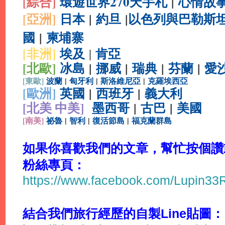
[綜合
]
環遊世界270天手札
|
心情故
[亞洲]
日本
|
約旦
|
以色列與巴勒斯
國
|
柬埔寨
[非洲]
埃及
肯亞
|
[北歐]
冰島
|
挪威
|
瑞典
|
芬蘭
|
愛
[
東歐]
波蘭
|
匈牙利
|
斯洛維尼亞
|
克羅埃西亞
[
歐洲]
英國
|
西班牙
|
義大利
[北美 中美]
墨西哥
|
古巴
|
美國
[
南美]
祕魯
|
智利
|
復活節島
|
福克蘭群島
如果你喜歡我們的文章，幫忙按個讚或分
粉絲專頁：
https://www.facebook.com/Lupin3
結合我們旅行經歷的自製Line貼圖：