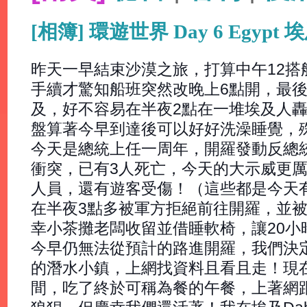
[相簿] 環遊世界 Day 6 Egy
昨天一早結束沙漠之旅，打算中午12搭
手續才驚知船班突然改晚上6點開，最後
及，好不容易在半夜2點在一堆埃及人
盤算著今早到達後可以好好洗澡睡覺，
今天是總統上任一周年，開羅發動反總統
衝突，已有3人死亡，今天的大示威更
人員，還有遊客受傷！（這些都是今天
在半夜3點多被軍方拒絕前往開羅，並
幸小茶攤老闆收留並借睡軟椅，讓20小
今早仍無法從預計的路進開羅，我們決定
的潛水小鎮，上網找資料且看且走！現
間，吃了終於可稱為餐的午餐，上著網