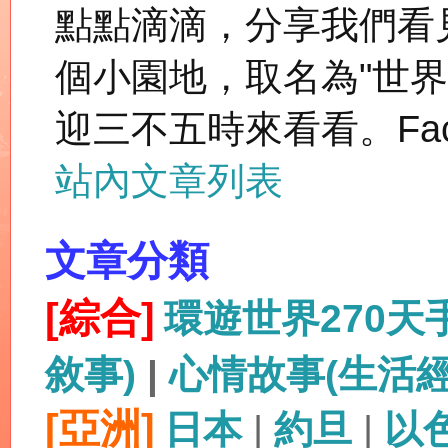
點點滴滴，分享我們看
個小園地，取名為"世
迎三不五時來看看。Fac
站內文章列表
文章分類
[綜合]
環遊世界270
敘事)
|
心情故事(生活
[亞洲]
日本
|
約旦
|
以