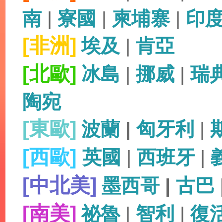
南
|
寮國
|
柬埔寨
|
印
[非洲]
埃及
|
肯亞
[北歐]
冰島
|
挪威
|
瑞
陶宛
[東歐]
波蘭
|
匈牙利
|
[西歐]
英國
|
西班牙
|
[中北美]
墨西哥
|
古巴
[南美]
祕魯
|
智利
|
復