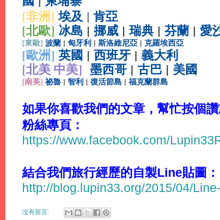
國
|
柬埔寨
[非洲]
埃及
肯亞
|
[北歐]
冰島
|
挪威
|
瑞典
|
芬蘭
|
愛
[
東歐]
波蘭
|
匈牙利
|
斯洛維尼亞
|
克羅埃西亞
[
歐洲]
英國
|
西班牙
|
義大利
[北美 中美]
墨西哥
|
古巴
|
美國
[
南美]
祕魯
|
智利
|
復活節島
|
福克蘭群島
如果你喜歡我們的文章，幫忙按個讚或分
粉絲專頁：
https://www.facebook.com/Lupin3
結合我們旅行經歷的自製Line貼圖：
http://blog.lupin33.org/2015/04/Line
沒有留言: