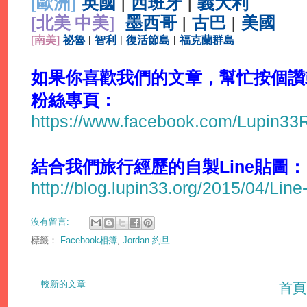
[
歐洲]
英國
|
西班牙
|
義大利
[北美 中美]
墨西哥
|
古巴
|
美國
[
南美]
祕魯
|
智利
|
復活節島
|
福克蘭群島
如果你喜歡我們的文章，幫忙按個讚或分
粉絲專頁：
https://www.facebook.com/Lupin3
結合我們旅行經歷的自製Line貼圖：
http://blog.lupin33.org/2015/04/Line
沒有留言:
標籤：
Facebook相簿
,
Jordan 約旦
較新的文章
首頁