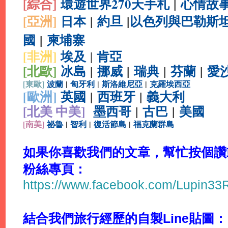
[綜合
]
環遊世界270天手札
|
心情故
[亞洲]
日本
|
約旦
|
以色列與巴勒斯
國
|
柬埔寨
[非洲]
埃及
肯亞
|
[北歐]
冰島
|
挪威
|
瑞典
|
芬蘭
|
愛
[
東歐]
波蘭
|
匈牙利
|
斯洛維尼亞
|
克羅埃西亞
[
歐洲]
英國
|
西班牙
|
義大利
[北美 中美]
墨西哥
|
古巴
|
美國
[
南美]
祕魯
|
智利
|
復活節島
|
福克蘭群島
如果你喜歡我們的文章，幫忙按個讚或分
粉絲專頁：
https://www.facebook.com/Lupin3
結合我們旅行經歷的自製Line貼圖：