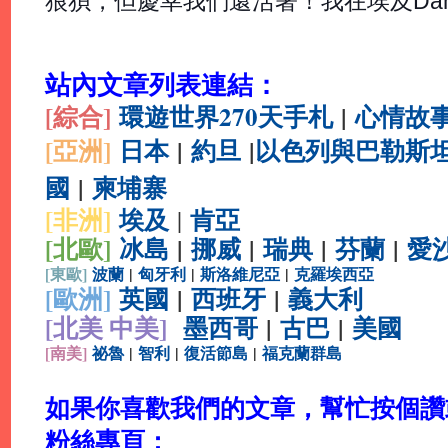
狼狽，但慶幸我們還活著！我在埃及Dah
站內文章列表連結：
[綜合
]
環遊世界270天手札
|
心情故
[亞洲]
日本
|
約旦
|
以色列與巴勒斯
國
|
柬埔寨
[非洲]
埃及
肯亞
|
[北歐]
冰島
|
挪威
|
瑞典
|
芬蘭
|
愛
[
東歐]
波蘭
|
匈牙利
|
斯洛維尼亞
|
克羅埃西亞
[
歐洲]
英國
|
西班牙
|
義大利
[北美 中美]
墨西哥
|
古巴
|
美國
[
南美]
祕魯
|
智利
|
復活節島
|
福克蘭群島
如果你喜歡我們的文章，幫忙按個讚或分
粉絲專頁：