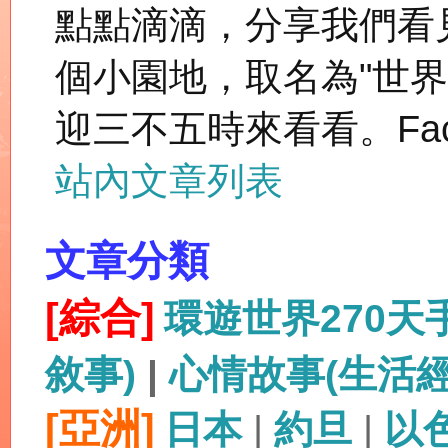
點點滴滴，分享我們看
個小園地，取名為"世
迎三不五時來看看。Fac
站內文章列表
文章分類
[綜合]
環遊世界270
敘事)
|
心情故事(生活
[亞洲]
日本
|
約旦
|
以