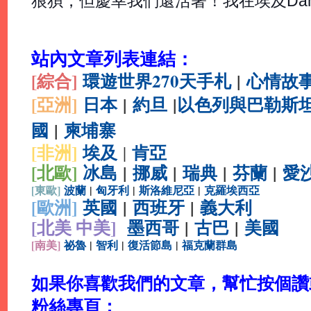
狼狽，但慶幸我們還活著！我在埃及Dah
站內文章列表連結：
[綜合
]
環遊世界270天手札
|
心情故
[亞洲]
日本
|
約旦
|
以色列與巴勒斯
國
|
柬埔寨
[非洲]
埃及
肯亞
|
[北歐]
冰島
|
挪威
|
瑞典
|
芬蘭
|
愛
[
東歐]
波蘭
|
匈牙利
|
斯洛維尼亞
|
克羅埃西亞
[
歐洲]
英國
|
西班牙
|
義大利
[北美 中美]
墨西哥
|
古巴
|
美國
[
南美]
祕魯
|
智利
|
復活節島
|
福克蘭群島
如果你喜歡我們的文章，幫忙按個讚或分
粉絲專頁：