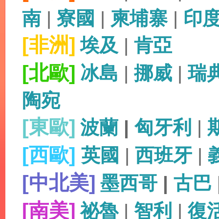
南
|
寮國
|
柬埔寨
|
印
[非洲]
埃及
|
肯亞
[北歐]
冰島
|
挪威
|
瑞
陶宛
[東歐]
波蘭
|
匈牙利
|
[西歐]
英國
|
西班牙
|
[中北美]
墨西哥
|
古巴
[南美]
祕魯
|
智利
|
復