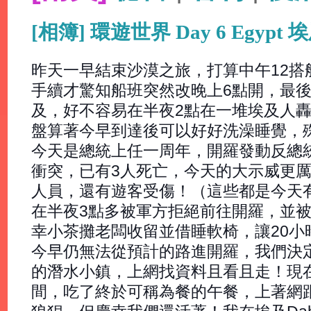
[相簿] 環遊世界 Day 6 Egy
昨天一早結束沙漠之旅，打算中午12搭
手續才驚知船班突然改晚上6點開，最後
及，好不容易在半夜2點在一堆埃及人
盤算著今早到達後可以好好洗澡睡覺，
今天是總統上任一周年，開羅發動反總統
衝突，已有3人死亡，今天的大示威更
人員，還有遊客受傷！（這些都是今天
在半夜3點多被軍方拒絕前往開羅，並
幸小茶攤老闆收留並借睡軟椅，讓20小
今早仍無法從預計的路進開羅，我們決定
的潛水小鎮，上網找資料且看且走！現
間，吃了終於可稱為餐的午餐，上著網