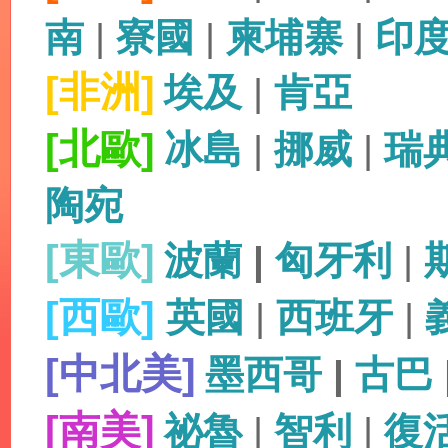
南
|
寮國
|
柬埔寨
|
印
[非洲]
埃及
|
肯亞
[北歐]
冰島
|
挪威
|
瑞
陶宛
[東歐]
波蘭
|
匈牙利
|
[西歐]
英國
|
西班牙
|
[中北美]
墨西哥
|
古巴
[南美]
祕魯
|
智利
|
復