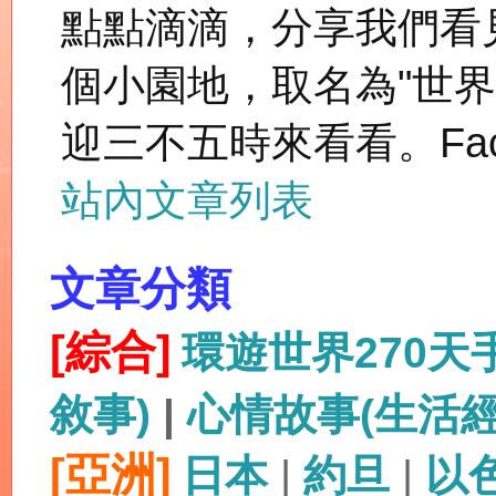
點點滴滴，分享我們看
個小園地，取名為"世
迎三不五時來看看。Fac
站內文章列表
文章分類
[綜合]
環遊世界270
敘事)
|
心情故事(生活
[亞洲]
日本
|
約旦
|
以