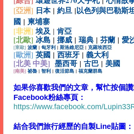
[綜合
]
環遊世界270天手札
|
心情故
[亞洲]
日本
|
約旦
|
以色列與巴勒斯
國
|
柬埔寨
[非洲]
埃及
肯亞
|
[北歐]
冰島
|
挪威
|
瑞典
|
芬蘭
|
愛
[
東歐]
波蘭
|
匈牙利
|
斯洛維尼亞
|
克羅埃西亞
[
歐洲]
英國
|
西班牙
|
義大利
[北美 中美]
墨西哥
|
古巴
|
美國
[
南美]
祕魯
|
智利
|
復活節島
|
福克蘭群島
如果你喜歡我們的文章，幫忙按個讚或
Facebook粉絲專頁：
https://www.facebook.com/Lupin3
結合我們旅行經歷的自製Line貼圖：