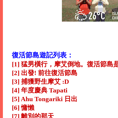
復活節島遊記列表：
[1] 猛男橫行，摩艾倒地。復活節島
[2] 出發! 前往復活節島
[3] 捕獲野生摩艾 :D
[4] 年度慶典 Tapati
[5] Ahu Tongariki 日出
[6] 慵懶
[7] 離別的那天