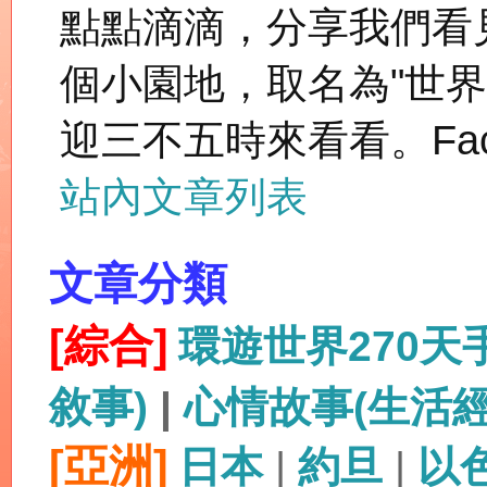
點點滴滴，分享我們看
個小園地，取名為"世
迎三不五時來看看。Fac
站內文章列表
文章分類
[綜合]
環遊世界270
敘事)
|
心情故事(生活
[亞洲]
日本
|
約旦
|
以