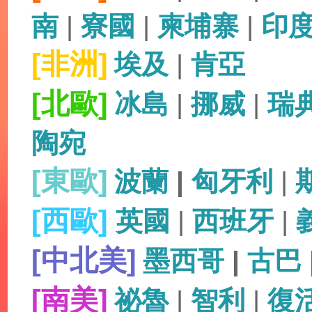
南
|
寮國
|
柬埔寨
|
印
[非洲]
埃及
|
肯亞
[北歐]
冰島
|
挪威
|
瑞
陶宛
[東歐]
波蘭
|
匈牙利
|
[西歐]
英國
|
西班牙
|
[中北美]
墨西哥
|
古巴
[南美]
祕魯
|
智利
|
復