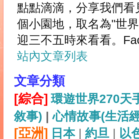
點點滴滴，分享我們看
個小園地，取名為"世
迎三不五時來看看。Fac
站內文章列表
文章分類
[綜合]
環遊世界270
敘事)
|
心情故事(生活
[亞洲]
日本
|
約旦
|
以