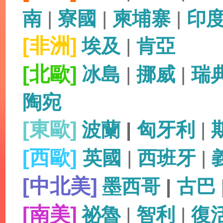
南
|
寮國
|
柬埔寨
|
印
[非洲]
埃及
|
肯亞
[北歐]
冰島
|
挪威
|
瑞
陶宛
[東歐]
波蘭
|
匈牙利
|
[西歐]
英國
|
西班牙
|
[中北美]
墨西哥
|
古巴
[南美]
祕魯
|
智利
|
復