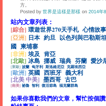
方。
Posted by
世界是這樣是那樣
on
2014年
站內文章列表：
[綜合
]
環遊世界270天手札
心情故
[亞洲]
日本
約旦
以色列與巴勒斯
國
柬埔寨
[非洲]
埃及
肯亞
[北歐]
冰島
挪威
瑞典
芬蘭
愛沙
[
東歐]
波蘭
匈牙利
斯洛維尼亞
克羅埃西亞
[
歐洲]
英國
西班牙
義大利
[北美 中美]
墨西哥
古巴
[
南美]
祕魯
智利
復活節島
福克蘭群島
如果你喜歡我們的文章，幫忙按個讚或分