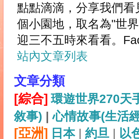
點點滴滴，分享我們看
個小園地，取名為"世
迎三不五時來看看。Fac
站內文章列表
文章分類
[綜合]
環遊世界270
敘事)
|
心情故事(生活
[亞洲]
日本
|
約旦
|
以