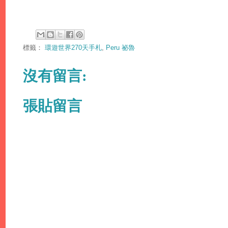
標籤：
環遊世界270天手札
,
Peru 祕魯
沒有留言:
張貼留言