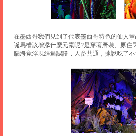
在墨西哥我們見到了代表墨西哥特色的仙人掌
誕馬槽該增添什麼元素呢?是穿著唐裝、原住
腦海竟浮現經過認證，人畜共通，據說吃了不會死的