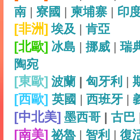
南
|
寮國
|
柬埔寨
|
印
[非洲]
埃及
|
肯亞
[北歐]
冰島
|
挪威
|
瑞
陶宛
[東歐]
波蘭
|
匈牙利
|
[西歐]
英國
|
西班牙
|
[中北美]
墨西哥
|
古巴
[南美]
祕魯
|
智利
|
復