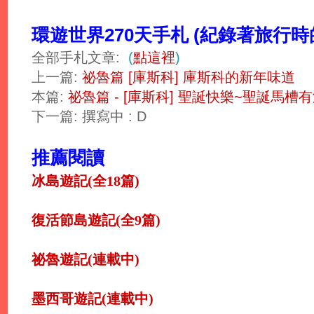
環遊世界270天手札 (紀錄著旅行
全部手札文章:
(
點這裡
)
上一篇:
祕魯篇 [庫斯科] 庫斯科的新年味道
本篇:
祕魯篇 - [庫斯科] 聖誕快樂~聖誕馬
下一篇: 撰寫中 : D
推薦閱讀
冰島遊記(全18篇)
復活節島遊記(全9篇)
祕魯遊記(連載中)
墨西哥遊記(連載中)