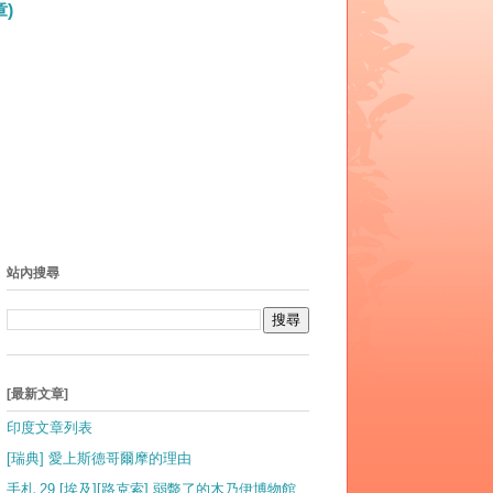
)
站內搜尋
[最新文章]
印度文章列表
[瑞典] 愛上斯德哥爾摩的理由
手札 29 [埃及][路克索] 弱斃了的木乃伊博物館