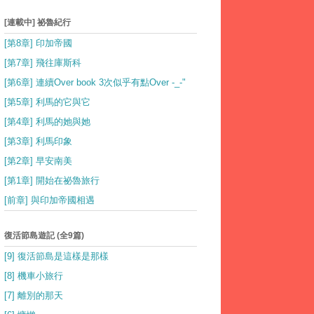
[連載中] 祕魯紀行
[第8章] 印加帝國
[第7章] 飛往庫斯科
[第6章] 連續Over book 3次似乎有點Over -_-"
[第5章] 利馬的它與它
[第4章] 利馬的她與她
[第3章] 利馬印象
[第2章] 早安南美
[第1章] 開始在祕魯旅行
[前章] 與印加帝國相遇
復活節島遊記 (全9篇)
[9] 復活節島是這樣是那樣
[8] 機車小旅行
[7] 離別的那天