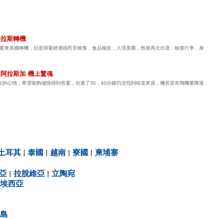
s 達拉斯轉機
e25，我們只是要來美國轉機，但是得要經過移民官檢查，食品檢疫，入境美國，然後再次出境，檢查行李，身
ica 阿拉斯加 機上驚魂
安的心情，希望能夠儘快得到答案，但過了30，40分鐘仍沒找到味道來源，機長宣布飛機要降落
土耳其
|
泰國
|
越南
|
寮國
|
柬埔寨
亞
|
拉脫維亞
|
立陶宛
埃西亞
島