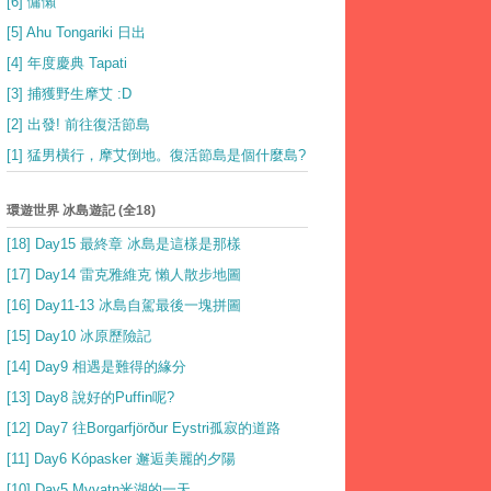
[6] 慵懶
[5] Ahu Tongariki 日出
[4] 年度慶典 Tapati
[3] 捕獲野生摩艾 :D
[2] 出發! 前往復活節島
[1] 猛男橫行，摩艾倒地。復活節島是個什麼島?
環遊世界 冰島遊記 (全18)
[18] Day15 最終章 冰島是這樣是那樣
[17] Day14 雷克雅維克 懶人散步地圖
[16] Day11-13 冰島自駕最後一塊拼圖
[15] Day10 冰原歷險記
[14] Day9 相遇是難得的緣分
[13] Day8 說好的Puffin呢?
[12] Day7 往Borgarfjörður Eystri孤寂的道路
[11] Day6 Kópasker 邂逅美麗的夕陽
[10] Day5 Myvatn米湖的一天