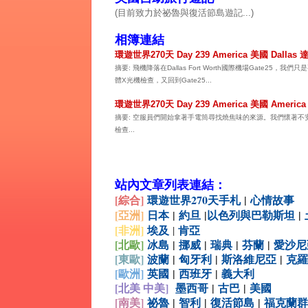
(目前致力於祕魯與復活節島遊記...)
相簿連結
環遊世界270天 Day 239 America 美國 Dalla
摘要: 飛機降落在Dallas Fort Worth國際機場Gat
體X光機檢查，又回到Gate25...
環遊世界270天 Day 239 America 美國 Amer
摘要: 空服員們開始拿著手電筒尋找燒焦味的來源。我們懷著不
檢查...
站內文章列表連結：
[綜合
]
環遊世界270天手札
|
心情故事
[亞洲]
日本
|
約旦
|
以色列與巴勒斯坦
|
[非洲]
埃及
肯亞
|
[北歐]
冰島
|
挪威
|
瑞典
|
芬蘭
|
愛沙尼
[
東歐]
波蘭
|
匈牙利
|
斯洛維尼亞
|
克羅
[
歐洲]
英國
|
西班牙
|
義大利
[北美 中美]
墨西哥
|
古巴
|
美國
[
南美]
祕魯
|
智利
|
復活節島
|
福克蘭群