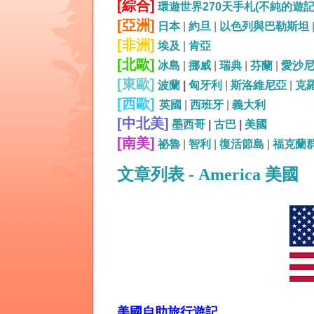
[綜合]
環遊世界270天手札(不純的遊
[亞洲]
日本
|
約旦
|
以色列與巴勒斯坦
[非洲]
埃及
|
肯亞
[北歐]
冰島
|
挪威
|
瑞典
|
芬蘭
|
愛沙
[東歐]
波蘭
|
匈牙利
|
斯洛維尼亞
|
克
[西歐]
英國
|
西班牙
|
義大利
[中北美]
墨西哥
|
古巴
|
美國
[南美]
祕魯
|
智利
|
復活節島
|
福克蘭
文章列表 - America 美國
美國自助旅行遊記