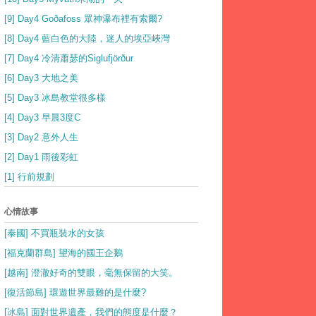
[9] Day4 Goðafoss 眾神瀑布裡有索爾?
[8] Day4 藍白色的大陸，迷人的埃亞峽灣
[7] Day4 冷清蕭瑟的Siglufjörður
[6] Day3 大地之美
[5] Day3 冰島教堂很多樣
[4] Day3 早晨3度C
[3] Day2 意外人生
[2] Day1 雨後彩虹
[1] 行前規劃
心情故事
[泰國] 不買瓶裝水的女孩
[福克蘭群島] 望海的國王企鵝
[越南] 澄澈好奇的雙眼，毫無保留的大笑。
[復活節島] 環遊世界最難的是什麼?
[冰島] 面對世界遺產，我們的態度是什麼？