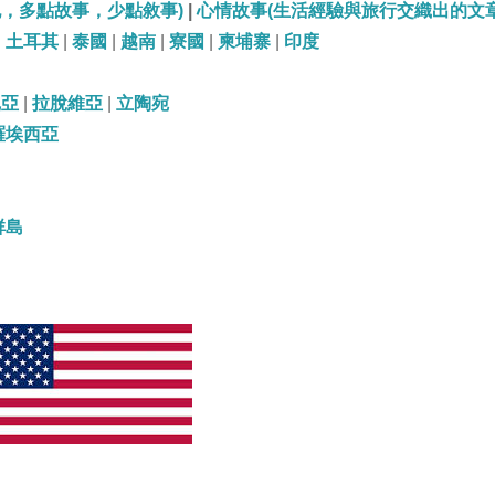
記，多點故事，少點敘事)
|
心情故事(生活經驗與旅行交織出的文章
|
土耳其
|
泰國
|
越南
|
寮國
|
柬埔寨
|
印度
尼亞
|
拉脫維亞
|
立陶宛
羅埃西亞
群島