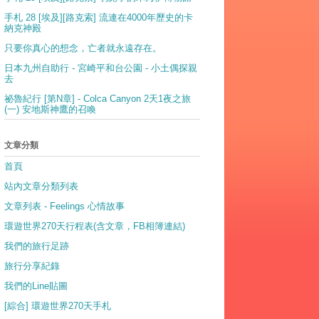
手札 28 [埃及][路克索] 流連在4000年歷史的卡
納克神殿
只要你真心的想念，亡者就永遠存在。
日本九州自助行 - 宮崎平和台公園 - 小土偶探親
去
祕魯紀行 [第N章] - Colca Canyon 2天1夜之旅
(一) 安地斯神鷹的召喚
文章分類
首頁
站內文章分類列表
文章列表 - Feelings 心情故事
環遊世界270天行程表(含文章，FB相簿連結)
我們的旅行足跡
旅行分享紀錄
我們的Line貼圖
[綜合] 環遊世界270天手札