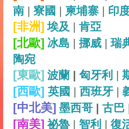
南
|
寮國
|
柬埔寨
|
印
[非洲]
埃及
|
肯亞
[北歐]
冰島
|
挪威
|
瑞
陶宛
[東歐]
波蘭
|
匈牙利
|
[西歐]
英國
|
西班牙
|
[中北美]
墨西哥
|
古巴
[南美]
祕魯
|
智利
|
復