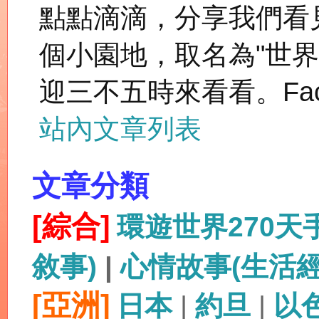
點點滴滴，分享我們看
個小園地，取名為"世
迎三不五時來看看。Fac
站內文章列表
文章分類
[綜合]
環遊世界270
敘事)
|
心情故事(生活
[亞洲]
日本
|
約旦
|
以