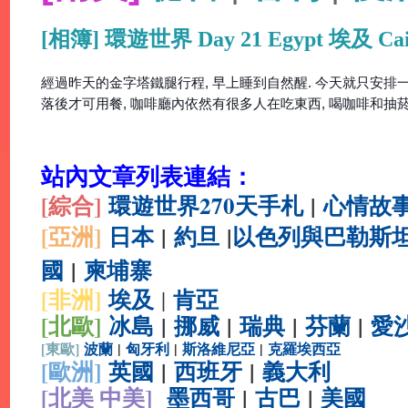
[相簿] 環遊世界 Day 21 Egypt 埃及 Cair
經過昨天的金字塔鐵腿行程, 早上睡到自然醒. 今天就只安排一
落後才可用餐, 咖啡廳內依然有很多人在吃東西, 喝咖啡和抽菸 
站內文章列表連結：
[綜合
]
環遊世界270天手札
|
心情故
[亞洲]
日本
|
約旦
|
以色列與巴勒斯
國
|
柬埔寨
[非洲]
埃及
肯亞
|
[北歐]
冰島
|
挪威
|
瑞典
|
芬蘭
|
愛
[
東歐]
波蘭
|
匈牙利
|
斯洛維尼亞
|
克羅埃西亞
[
歐洲]
英國
|
西班牙
|
義大利
[北美 中美]
墨西哥
|
古巴
|
美國