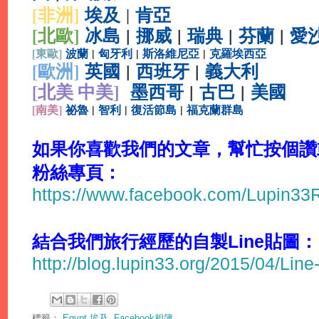
[非洲]
埃及
肯亞
|
[北歐]
冰島
|
挪威
|
瑞典
|
芬蘭
|
愛
[
東歐]
波蘭
|
匈牙利
|
斯洛維尼亞
|
克羅埃西亞
[
歐洲]
英國
|
西班牙
|
義大利
[北美 中美]
墨西哥
|
古巴
|
美國
[
南美]
祕魯
|
智利
|
復活節島
|
福克蘭群島
如果你喜歡我們的文章，幫忙按個讚或分
粉絲專頁：
https://www.facebook.com/Lupin3
結合我們旅行經歷的自製Line貼圖：
http://blog.lupin33.org/2015/04/Line
標籤：
Egypt 埃及
,
Facebook相簿