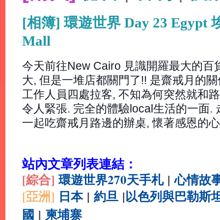
[相簿] 環遊世界 Day 23 Egypt
Mall
今天前往New Cairo 見識開羅最大的
大, 但是一堆店都關門了!! 是齋戒月的關
工作人員四處拉客, 不知為何突然就和路
令人緊張. 完全的體驗local生活的一面
一起吃齋戒月路邊的辦桌, 懷著感恩的
站內文章列表連結：
[綜合
]
環遊世界270天手札
|
心情故
[亞洲]
日本
|
約旦
|
以色列與巴勒斯
國
|
柬埔寨