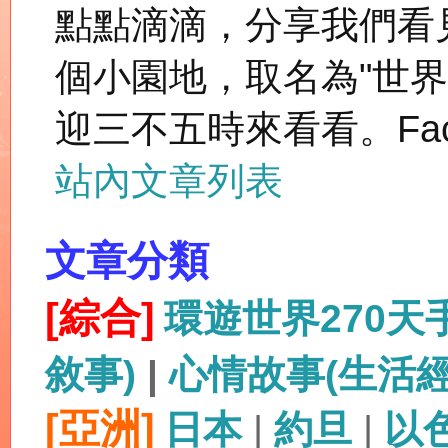
點點滴滴，分享我們看
個小園地，取名為"世
迎三不五時來看看。Fac
站內文章列表
文章分類
[綜合]
環遊世界270
敘事)
|
心情故事(生活
[亞洲]
日本
|
約旦
|
以