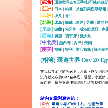
[綜合]
環遊世界270天手札(不純的遊
[亞洲]
日本
|
約旦
|
以色列與巴勒斯坦
[非洲]
埃及
|
肯亞
[北歐]
冰島
|
挪威
|
瑞典
|
芬蘭
|
愛沙
[東歐]
波蘭
|
匈牙利
|
斯洛維尼亞
|
克
[西歐]
英國
|
西班牙
|
義大利
[中北美]
墨西哥
|
古巴
|
美國
[南美]
祕魯
|
智利
|
復活節島
|
福克蘭
[相簿] 環遊世界 Day 20 E
當我站在金字塔的底下，才真正感受到它
沒有觀光客的Giza金字塔，避開了小販
面而來，轉身迴避卻發現風沙繞過我們而離
站內文章列表連結：
[綜合
]
環遊世界270天手札
|
心情故事