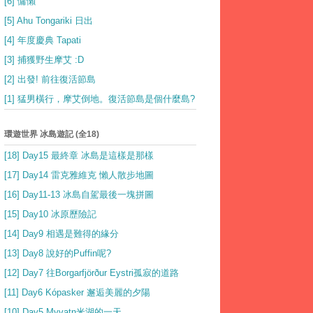
[6] 慵懶
[5] Ahu Tongariki 日出
[4] 年度慶典 Tapati
[3] 捕獲野生摩艾 :D
[2] 出發! 前往復活節島
[1] 猛男橫行，摩艾倒地。復活節島是個什麼島?
環遊世界 冰島遊記 (全18)
[18] Day15 最終章 冰島是這樣是那樣
[17] Day14 雷克雅維克 懶人散步地圖
[16] Day11-13 冰島自駕最後一塊拼圖
[15] Day10 冰原歷險記
[14] Day9 相遇是難得的緣分
[13] Day8 說好的Puffin呢?
[12] Day7 往Borgarfjörður Eystri孤寂的道路
[11] Day6 Kópasker 邂逅美麗的夕陽
[10] Day5 Myvatn米湖的一天