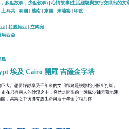
記，多點故事，少點敘事)
|
心情故事(生活經驗與旅行交織出的文章
|
土耳其
|
泰國
|
越南
|
寮國
|
柬埔寨
|
印度
尼亞
|
拉脫維亞
|
立陶宛
羅埃西亞
群島
gypt 埃及 Cairo 開羅 吉薩金字塔
的巨大。想要靜靜享受千年來的文明卻總是被駱駝小販所打斷。
們，走在只有兩人的沙漠之中，突然之間眼前一陣風沙鋪天蓋地迎
開，冥冥之中彷彿有股生命與這千年金字塔共存.