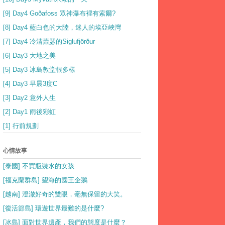
[9] Day4 Goðafoss 眾神瀑布裡有索爾?
[8] Day4 藍白色的大陸，迷人的埃亞峽灣
[7] Day4 冷清蕭瑟的Siglufjörður
[6] Day3 大地之美
[5] Day3 冰島教堂很多樣
[4] Day3 早晨3度C
[3] Day2 意外人生
[2] Day1 雨後彩虹
[1] 行前規劃
心情故事
[泰國] 不買瓶裝水的女孩
[福克蘭群島] 望海的國王企鵝
[越南] 澄澈好奇的雙眼，毫無保留的大笑。
[復活節島] 環遊世界最難的是什麼?
[冰島] 面對世界遺產，我們的態度是什麼？