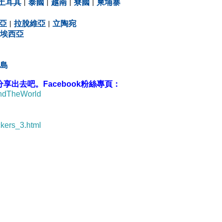
土耳其
|
泰國
|
越南
|
寮國
|
柬埔寨
亞
|
拉脫維亞
|
立陶宛
埃西亞
島
出去吧。Facebook粉絲專頁：
undTheWorld
ckers_3.html