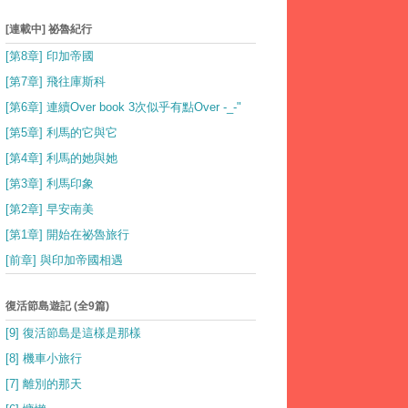
[連載中] 祕魯紀行
[第8章] 印加帝國
[第7章] 飛往庫斯科
[第6章] 連續Over book 3次似乎有點Over -_-"
[第5章] 利馬的它與它
[第4章] 利馬的她與她
[第3章] 利馬印象
[第2章] 早安南美
[第1章] 開始在祕魯旅行
[前章] 與印加帝國相遇
復活節島遊記 (全9篇)
[9] 復活節島是這樣是那樣
[8] 機車小旅行
[7] 離別的那天