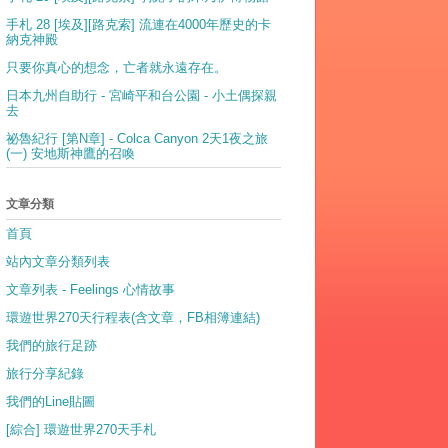
手札 28 [埃及][路克索] 流連在4000年歷史的卡
納克神殿
只要你真心的想念，亡者就永遠存在。
日本九州自助行 - 宮崎平和台公園 - 小土偶探親
去
祕魯紀行 [第N章] - Colca Canyon 2天1夜之旅
(一) 安地斯神鷹的召喚
文章分類
首頁
站內文章分類列表
文章列表 - Feelings 心情故事
環遊世界270天行程表(含文章，FB相簿連結)
我們的旅行足跡
旅行分享紀錄
我們的Line貼圖
[綜合] 環遊世界270天手札