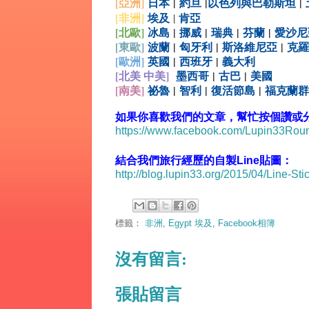
[亞洲]
日本
|
約旦
|
以色列與巴勒斯坦
|
[非洲]
埃及
肯亞
|
[北歐]
冰島
|
挪威
|
瑞典
|
芬蘭
|
愛沙尼
[
東歐]
波蘭
|
匈牙利
|
斯洛維尼亞
|
克羅
[
歐洲]
英國
|
西班牙
|
義大利
[北美 中美]
墨西哥
|
古巴
|
美國
[
南美]
祕魯
|
智利
|
復活節島
|
福克蘭群
如果你喜歡我們的文章，幫忙按個讚或分享
https://www.facebook.com/Lupin33Ro
結合我們旅行經歷的自製Line貼圖：
http://blog.lupin33.org/2015/04/Line-Sti
標籤：
非洲
,
Egypt 埃及
,
Facebook相簿
沒有留言:
張貼留言