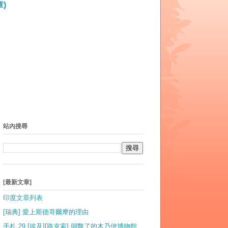
)
站內搜尋
[最新文章]
印度文章列表
[瑞典] 愛上斯德哥爾摩的理由
手札 29 [埃及][路克索] 弱斃了的木乃伊博物館