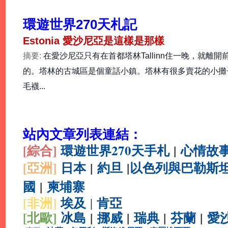
環遊世界270天札記
Estonia 愛沙尼亞是這樣是那樣
摘要:
在愛沙尼亞只有在首都塔林Tallinn住一晚，就
的。
塔林的古城區是個童話小鎮。
塔林有很多賣花的小攤
毛襪...
站內文章列表連結：
[綜合
]
環遊世界270天手札
|
心情故
[亞洲]
日本
|
約旦
|
以色列與巴勒斯
國
|
柬埔寨
[非洲]
埃及
肯亞
|
[北歐]
冰島
|
挪威
|
瑞典
|
芬蘭
|
愛