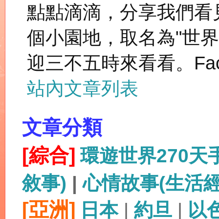
點點滴滴，分享我們看
個小園地，取名為"世
迎三不五時來看看。Fac
站內文章列表
文章分類
[綜合]
環遊世界270
敘事)
|
心情故事(生活
[亞洲]
日本
|
約旦
|
以