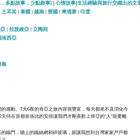
記，多點故事，少點敘事)
|
心情故事(生活經驗與旅行交織出的文章
|
土耳其
|
泰國
|
越南
|
寮國
|
柬埔寨
|
印度
尼亞
|
拉脫維亞
|
立陶宛
羅埃西亞
群島
的感動。7天6夜的肯亞之旅內容很豐富，每天都來不及消化今
2天待在首都奈洛比的安排讓我們才剛喜歡上肯亞的“人”就要離
區的鐵門，牆上的鐵絲網和碎玻璃，卻讓我想到台灣家家戶戶都
樣？