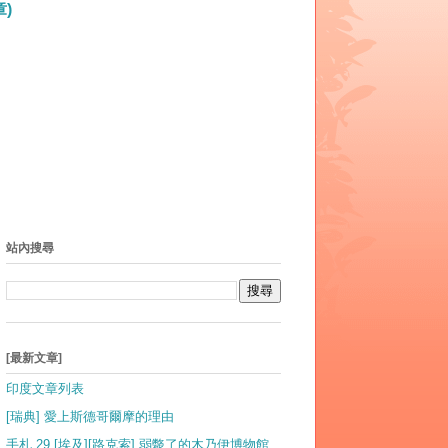
)
站內搜尋
[最新文章]
印度文章列表
[瑞典] 愛上斯德哥爾摩的理由
手札 29 [埃及][路克索] 弱斃了的木乃伊博物館