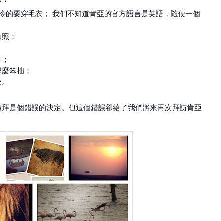
冷的要穿毛衣； 我們不知道肯亞的官方語言是英語，隨便一個
拍照；
血；
那麼笨拙；
愛。
禮拜是個錯誤的決定。但這個錯誤卻給了我們將來再次拜訪肯亞