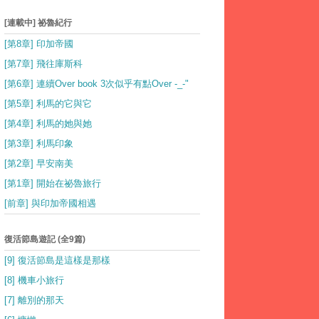
[連載中] 祕魯紀行
[第8章] 印加帝國
[第7章] 飛往庫斯科
[第6章] 連續Over book 3次似乎有點Over -_-"
[第5章] 利馬的它與它
[第4章] 利馬的她與她
[第3章] 利馬印象
[第2章] 早安南美
[第1章] 開始在祕魯旅行
[前章] 與印加帝國相遇
復活節島遊記 (全9篇)
[9] 復活節島是這樣是那樣
[8] 機車小旅行
[7] 離別的那天