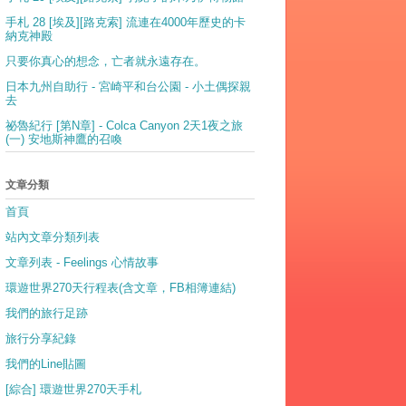
手札 28 [埃及][路克索] 流連在4000年歷史的卡
納克神殿
只要你真心的想念，亡者就永遠存在。
日本九州自助行 - 宮崎平和台公園 - 小土偶探親
去
祕魯紀行 [第N章] - Colca Canyon 2天1夜之旅
(一) 安地斯神鷹的召喚
文章分類
首頁
站內文章分類列表
文章列表 - Feelings 心情故事
環遊世界270天行程表(含文章，FB相簿連結)
我們的旅行足跡
旅行分享紀錄
我們的Line貼圖
[綜合] 環遊世界270天手札