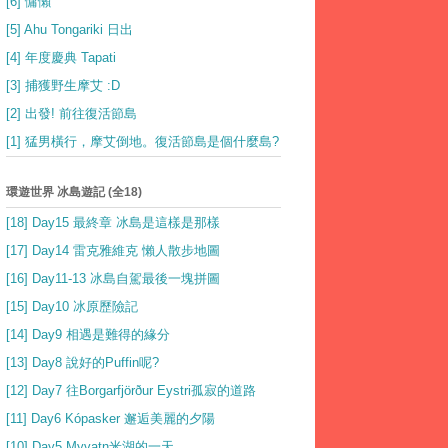
[6] 慵懶
[5] Ahu Tongariki 日出
[4] 年度慶典 Tapati
[3] 捕獲野生摩艾 :D
[2] 出發! 前往復活節島
[1] 猛男橫行，摩艾倒地。復活節島是個什麼島?
環遊世界 冰島遊記 (全18)
[18] Day15 最終章 冰島是這樣是那樣
[17] Day14 雷克雅維克 懶人散步地圖
[16] Day11-13 冰島自駕最後一塊拼圖
[15] Day10 冰原歷險記
[14] Day9 相遇是難得的緣分
[13] Day8 說好的Puffin呢?
[12] Day7 往Borgarfjörður Eystri孤寂的道路
[11] Day6 Kópasker 邂逅美麗的夕陽
[10] Day5 Myvatn米湖的一天