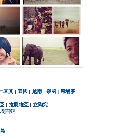
土耳其
|
泰國
|
越南
|
寮國
|
柬埔寨
亞
|
拉脫維亞
|
立陶宛
埃西亞
島