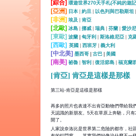
[綜合]
環遊世界270天手札(不純的遊
[亞洲]
日本
|
約旦
|
以色列與巴勒斯坦
[非洲]
埃及
|
肯亞
[北歐]
冰島
|
挪威
|
瑞典
|
芬蘭
|
愛沙
[東歐]
波蘭
|
匈牙利
|
斯洛維尼亞
|
克
[西歐]
英國
|
西班牙
|
義大利
[中北美]
墨西哥
|
古巴
|
美國
[南美]
祕魯
|
智利
|
復活節島
|
福克蘭
[肯亞] 肯亞是這樣是那樣
第三站-肯亞是這樣是那樣
再多的照片也表達不出肯亞動物們帶給我們
天認識的新朋友。5天在草原上奔馳，只有
開了。
人家說奈洛比是世界第二危險的都市，社
有的鋁門窗……其實我們好像沒什麼不一