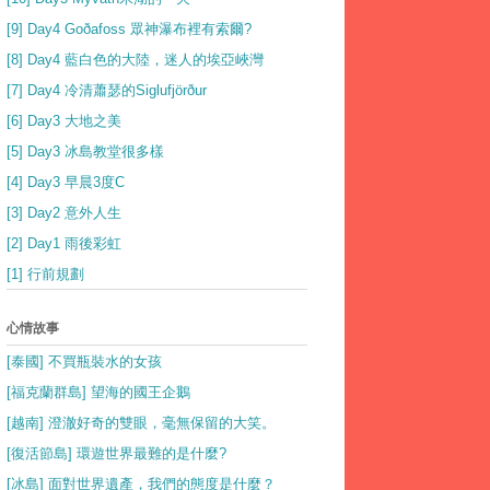
[9] Day4 Goðafoss 眾神瀑布裡有索爾?
[8] Day4 藍白色的大陸，迷人的埃亞峽灣
[7] Day4 冷清蕭瑟的Siglufjörður
[6] Day3 大地之美
[5] Day3 冰島教堂很多樣
[4] Day3 早晨3度C
[3] Day2 意外人生
[2] Day1 雨後彩虹
[1] 行前規劃
心情故事
[泰國] 不買瓶裝水的女孩
[福克蘭群島] 望海的國王企鵝
[越南] 澄澈好奇的雙眼，毫無保留的大笑。
[復活節島] 環遊世界最難的是什麼?
[冰島] 面對世界遺產，我們的態度是什麼？