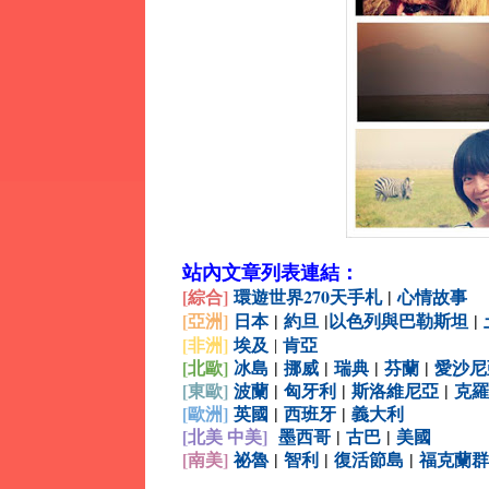
站內文章列表連結：
[綜合
]
環遊世界270天手札
|
心情故事
[亞洲]
日本
|
約旦
|
以色列與巴勒斯坦
|
[非洲]
埃及
肯亞
|
[北歐]
冰島
|
挪威
|
瑞典
|
芬蘭
|
愛沙尼
[
東歐]
波蘭
|
匈牙利
|
斯洛維尼亞
|
克羅
[
歐洲]
英國
|
西班牙
|
義大利
[北美 中美]
墨西哥
|
古巴
|
美國
[
南美]
祕魯
|
智利
|
復活節島
|
福克蘭群