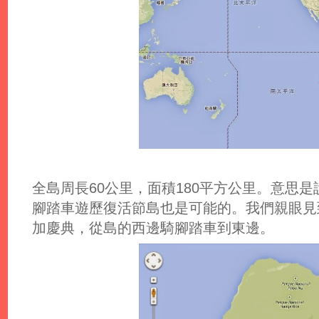
全島周長60公里，面積180平方公里。意思
腳踏車遊歷復活節島也是可能的。我們親眼見
加慶典，從島的西邊騎腳踏車到東邊。