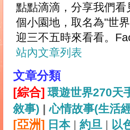
點點滴滴，分享我們看
個小園地，取名為"世
迎三不五時來看看。Fac
站內文章列表
文章分類
[綜合]
環遊世界270
敘事)
|
心情故事(生活
[亞洲]
日本
|
約旦
|
以