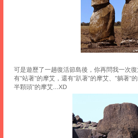
可是遊歷了一趟復活節島後，你再問我一次復
有"站著"的摩艾，還有"趴著"的摩艾、"躺著"
半顆頭"的摩艾...XD