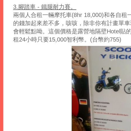
3.腳踏車 - 鐵腿耐力賽。
兩個人合租一輛摩托車(8hr 18,000)和各自租一輛腳踏
的錢加起來差不多，咳咳，除非你有計畫單車
會輕鬆點呦。這個價格是露營地隔壁Hotel
租24小時只要15,000智利幣。(台幣約755)