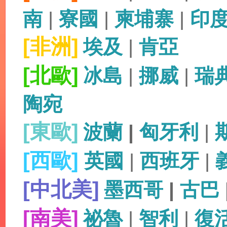
南
|
寮國
|
柬埔寨
|
印
[非洲]
埃及
|
肯亞
[北歐]
冰島
|
挪威
|
瑞
陶宛
[東歐]
波蘭
|
匈牙利
|
[西歐]
英國
|
西班牙
|
[中北美]
墨西哥
|
古巴
[南美]
祕魯
|
智利
|
復