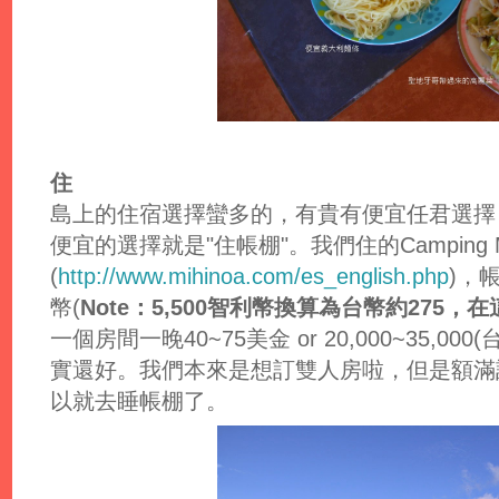
住
島上的住宿選擇蠻多的，有貴有便宜任君選擇
便宜的選擇就是"住帳棚"。我們住的Camping Mi
(
http://www.mihinoa.com/es_english.php
)，帳
幣(
Note：5,500智利幣換算為台幣約275
一個房間一晚40~75美金 or 20,000~35,00
實還好。我們本來是想訂雙人房啦，但是額滿
以就去睡帳棚了。