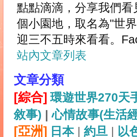
點點滴滴，分享我們看
個小園地，取名為"世
迎三不五時來看看。Fac
站內文章列表
文章分類
[綜合]
環遊世界270
敘事)
|
心情故事(生活
[亞洲]
日本
|
約旦
|
以