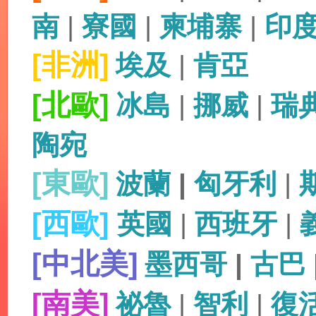
南
|
寮國
|
柬埔寨
|
印
[非洲]
埃及
|
肯亞
[北歐]
冰島
|
挪威
|
瑞
陶宛
[東歐]
波蘭
|
匈牙利
|
[西歐]
英國
|
西班牙
|
[中北美]
墨西哥
|
古巴
[南美]
祕魯
|
智利
|
復