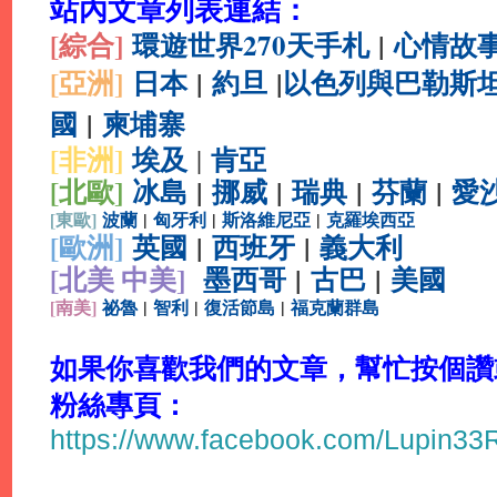
站內文章列表連結：
[綜合
]
環遊世界270天手札
|
心情故
[亞洲]
日本
|
約旦
|
以色列與巴勒斯
國
|
柬埔寨
[非洲]
埃及
肯亞
|
[北歐]
冰島
|
挪威
|
瑞典
|
芬蘭
|
愛
[
東歐]
波蘭
|
匈牙利
|
斯洛維尼亞
|
克羅埃西亞
[
歐洲]
英國
|
西班牙
|
義大利
[北美 中美]
墨西哥
|
古巴
|
美國
[
南美]
祕魯
|
智利
|
復活節島
|
福克蘭群島
如果你喜歡我們的文章，幫忙按個讚或分
粉絲專頁：
https://www.facebook.com/Lupin3