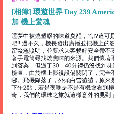
[相簿] 環遊世界 Day 239 Ameri
加 機上驚魂
睡夢中被燒塑膠的味道臭醒，啥!?這可是
吧!! 過不久，機長發出廣播並把機上
留緊急照明，並要求乘客繫好安全帶不
著手電筒尋找燒焦味的來源。我們懷著
到答案，但過了30，40分鐘仍沒找到
檢查，由於機上影視設備關閉了，完全
哪。飛機降落了，外頭白雪皚皚，原來
下午2點，若是夜晚是不是有機會看到極
奇，我們的環球之旅就這樣意外的見到