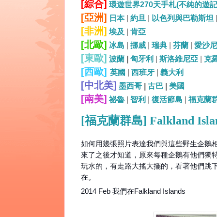
[綜合]
環遊世界270天手札(不純的遊
[亞洲]
日本
|
約旦
|
以色列與巴勒斯坦
[非洲]
埃及
|
肯亞
[北歐]
冰島
|
挪威
|
瑞典
|
芬蘭
|
愛沙
[東歐]
波蘭
|
匈牙利
|
斯洛維尼亞
|
克
[西歐]
英國
|
西班牙
|
義大利
[中北美]
墨西哥
|
古巴
|
美國
[南美]
祕魯
|
智利
|
復活節島
|
福克蘭
[福克蘭群島] Falkland I
如何用幾張照片表達我們與這些野生企鵝相處
來了之後才知道，原來每種企鵝有他們獨
玩水的，有走路大搖大擺的，看著他們跳
在。
2014 Feb 我們在Falkland Islands