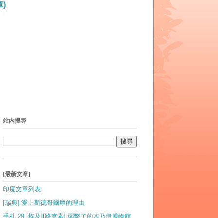
)
站內搜尋
[最新文章]
印度文章列表
[瑞典] 愛上斯德哥爾摩的理由
手札 29 [埃及][路克索] 弱斃了的木乃伊博物館