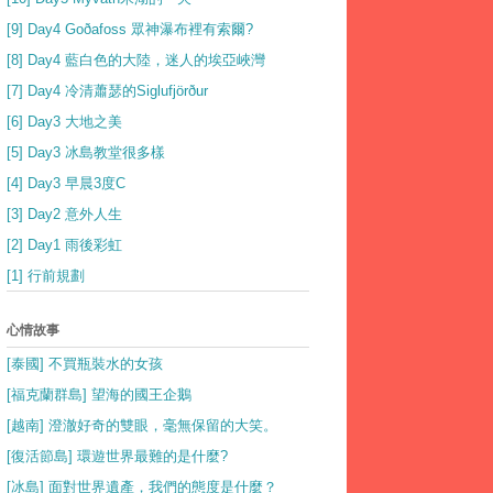
[9] Day4 Goðafoss 眾神瀑布裡有索爾?
[8] Day4 藍白色的大陸，迷人的埃亞峽灣
[7] Day4 冷清蕭瑟的Siglufjörður
[6] Day3 大地之美
[5] Day3 冰島教堂很多樣
[4] Day3 早晨3度C
[3] Day2 意外人生
[2] Day1 雨後彩虹
[1] 行前規劃
心情故事
[泰國] 不買瓶裝水的女孩
[福克蘭群島] 望海的國王企鵝
[越南] 澄澈好奇的雙眼，毫無保留的大笑。
[復活節島] 環遊世界最難的是什麼?
[冰島] 面對世界遺產，我們的態度是什麼？