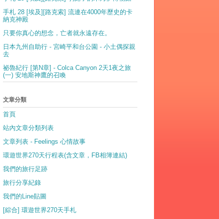
手札 28 [埃及][路克索] 流連在4000年歷史的卡
納克神殿
只要你真心的想念，亡者就永遠存在。
日本九州自助行 - 宮崎平和台公園 - 小土偶探親
去
祕魯紀行 [第N章] - Colca Canyon 2天1夜之旅
(一) 安地斯神鷹的召喚
文章分類
首頁
站內文章分類列表
文章列表 - Feelings 心情故事
環遊世界270天行程表(含文章，FB相簿連結)
我們的旅行足跡
旅行分享紀錄
我們的Line貼圖
[綜合] 環遊世界270天手札