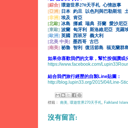
[綜合
]
環遊世界270天手札
心情故事
[亞洲]
日本
約旦
以色列與巴勒斯坦
[非洲]
埃及
肯亞
[北歐]
冰島
挪威
瑞典
芬蘭
愛沙尼亞
[
東歐]
波蘭
匈牙利
斯洛維尼亞
克羅
[
歐洲]
英國
西班牙
義大利
[北美 中美]
墨西哥
古巴
[
南美]
祕魯
智利
復活節島
福克蘭群
如果你喜歡我們的文章，幫忙按個讚或分享
https://www.facebook.com/Lupin33Ro
結合我們旅行經歷的自製Line貼圖：
http://blog.lupin33.org/2015/04/Line-Sti
標籤：
南美
,
環遊世界270天手札
,
Falkland Is
沒有留言: