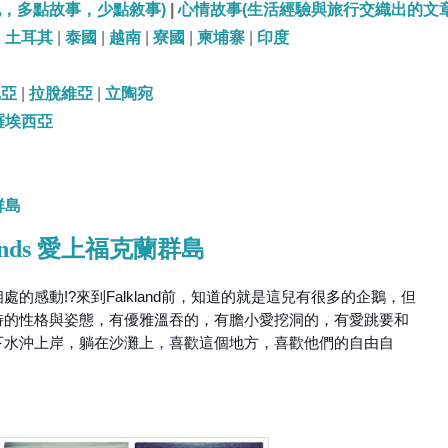
記，多點故事，少點敘事)
|
心情故事(生活經驗與旅行交織出的文章
|
土耳其
|
泰國
|
越南
|
寮國
|
柬埔寨
|
印度
尼亞
|
拉脫維亞
|
立陶宛
羅埃西亞
群島
slands 愛上福克蘭群島
的感動!?來到Falkland前，知道的就是這兒有很多的企鵝，但
特的性格與姿態，有優雅溫吞的，有膽小愛挖洞的，有愛跳要和
下水沖上岸，躺在沙灘上，喜歡這個地方，喜歡他們的自由自