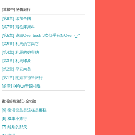
[連載中] 祕魯紀行
[第8章] 印加帝國
[第7章] 飛往庫斯科
[第6章] 連續Over book 3次似乎有點Over -_-"
[第5章] 利馬的它與它
[第4章] 利馬的她與她
[第3章] 利馬印象
[第2章] 早安南美
[第1章] 開始在祕魯旅行
[前章] 與印加帝國相遇
復活節島遊記 (全9篇)
[9] 復活節島是這樣是那樣
[8] 機車小旅行
[7] 離別的那天