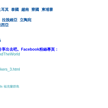
土耳其
泰國
越南
寮國
柬埔寨
拉脫維亞
立陶宛
埃西亞
島
出去吧。Facebook粉絲專頁：
undTheWorld
ckers_3.html
lands 福克蘭群島