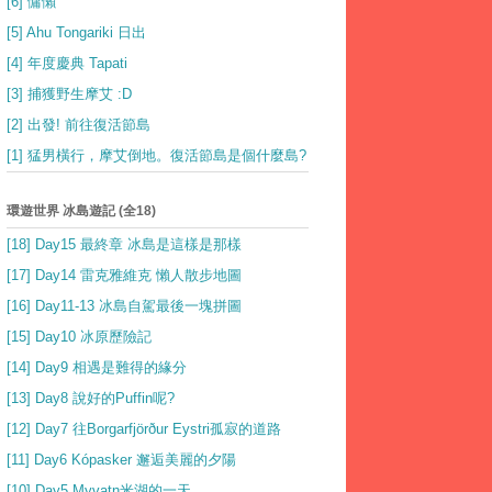
[6] 慵懶
[5] Ahu Tongariki 日出
[4] 年度慶典 Tapati
[3] 捕獲野生摩艾 :D
[2] 出發! 前往復活節島
[1] 猛男橫行，摩艾倒地。復活節島是個什麼島?
環遊世界 冰島遊記 (全18)
[18] Day15 最終章 冰島是這樣是那樣
[17] Day14 雷克雅維克 懶人散步地圖
[16] Day11-13 冰島自駕最後一塊拼圖
[15] Day10 冰原歷險記
[14] Day9 相遇是難得的緣分
[13] Day8 說好的Puffin呢?
[12] Day7 往Borgarfjörður Eystri孤寂的道路
[11] Day6 Kópasker 邂逅美麗的夕陽
[10] Day5 Myvatn米湖的一天