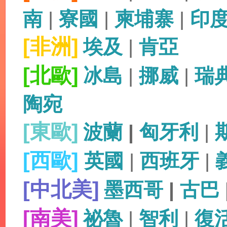
南
|
寮國
|
柬埔寨
|
印
[非洲]
埃及
|
肯亞
[北歐]
冰島
|
挪威
|
瑞
陶宛
[東歐]
波蘭
|
匈牙利
|
[西歐]
英國
|
西班牙
|
[中北美]
墨西哥
|
古巴
[南美]
祕魯
|
智利
|
復