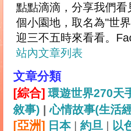
點點滴滴，分享我們看
個小園地，取名為"世
迎三不五時來看看。Fac
站內文章列表
文章分類
[綜合]
環遊世界270
敘事)
|
心情故事(生活
[亞洲]
日本
|
約旦
|
以