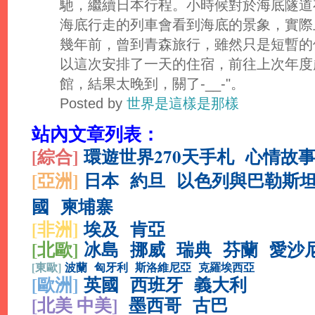
馳，繼續日本行程。小時候對於海底隧道
海底行走的列車會看到海底的景象，實際
幾年前，曾到青森旅行，雖然只是短暫的
以這次安排了一天的住宿，前往上次年度
館，結果太晚到，關了-__-"。
Posted by
世界是這樣是那樣
站內文章列表：
[綜合
]
環遊世界270天手札
心情故
[亞洲]
日本
約旦
以色列與巴勒斯
國
柬埔寨
[非洲]
埃及
肯亞
[北歐]
冰島
挪威
瑞典
芬蘭
愛沙
[
東歐]
波蘭
匈牙利
斯洛維尼亞
克羅埃西亞
[
歐洲]
英國
西班牙
義大利
[北美 中美]
墨西哥
古巴