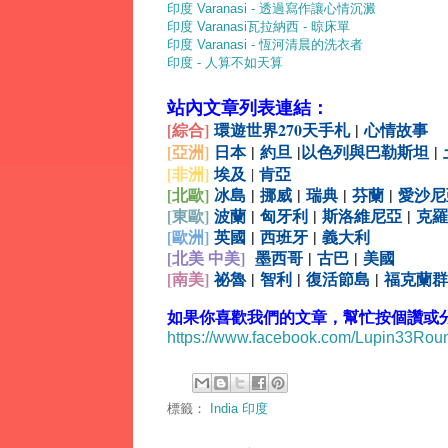
印度 Varanasi - 透過寫作讓心情沉澱
印度 Varanasi瓦拉納西 - 晾床單
印度 Varanasi - 恆河清晨的洗衣者
印度 - 人算不如天算
站內文章列表連結：
[綜合
]
環遊世界270天手札
|
心情故事
[亞洲]
日本
|
約旦
|
以色列與巴勒斯坦
|
[非洲]
埃及
肯亞
|
[北歐]
冰島
|
挪威
|
瑞典
|
芬蘭
|
愛沙尼
[
東歐]
波蘭
|
匈牙利
|
斯洛維尼亞
|
克羅
[
歐洲]
英國
|
西班牙
|
義大利
[北美 中美]
墨西哥
|
古巴
|
美國
[
南美]
祕魯
|
智利
|
復活節島
|
福克蘭群
如果你喜歡我們的文章，幫忙按個讚或分享
https://www.facebook.com/Lupin33Ro
標籤：
India 印度