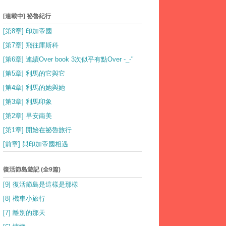
[連載中] 祕魯紀行
[第8章] 印加帝國
[第7章] 飛往庫斯科
[第6章] 連續Over book 3次似乎有點Over -_-"
[第5章] 利馬的它與它
[第4章] 利馬的她與她
[第3章] 利馬印象
[第2章] 早安南美
[第1章] 開始在祕魯旅行
[前章] 與印加帝國相遇
復活節島遊記 (全9篇)
[9] 復活節島是這樣是那樣
[8] 機車小旅行
[7] 離別的那天