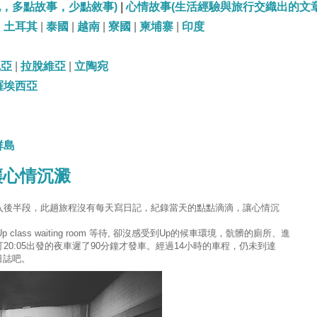
記，多點故事，少點敘事)
|
心情故事(生活經驗與旅行交織出的文章
|
土耳其
|
泰國
|
越南
|
寮國
|
柬埔寨
|
印度
尼亞
|
拉脫維亞
|
立陶宛
羅埃西亞
群島
寫作讓心情沉澱
入後半段，此趟旅程沒有每天寫日記，紀錄當天的點點滴滴，讓心情沉
class waiting room 等待, 卻沒感受到Up的候車環境，骯髒的廁所、進
0:05出發的夜車遲了90分鐘才發車。經過14小時的車程，仍未到達
憶日誌吧。