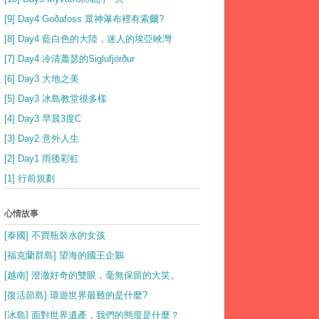
[9] Day4 Goðafoss 眾神瀑布裡有索爾?
[8] Day4 藍白色的大陸，迷人的埃亞峽灣
[7] Day4 冷清蕭瑟的Siglufjörður
[6] Day3 大地之美
[5] Day3 冰島教堂很多樣
[4] Day3 早晨3度C
[3] Day2 意外人生
[2] Day1 雨後彩虹
[1] 行前規劃
心情故事
[泰國] 不買瓶裝水的女孩
[福克蘭群島] 望海的國王企鵝
[越南] 澄澈好奇的雙眼，毫無保留的大笑。
[復活節島] 環遊世界最難的是什麼?
[冰島] 面對世界遺產，我們的態度是什麼？