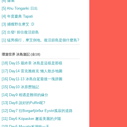
[6] 慵懶
[5] Ahu Tongariki 日出
[4] 年度慶典 Tapati
[3] 捕獲野生摩艾 :D
[2] 出發! 前往復活節島
[1] 猛男橫行，摩艾倒地。復活節島是個什麼島?
環遊世界 冰島遊記 (全18)
[18] Day15 最終章 冰島是這樣是那樣
[17] Day14 雷克雅維克 懶人散步地圖
[16] Day11-13 冰島自駕最後一塊拼圖
[15] Day10 冰原歷險記
[14] Day9 相遇是難得的緣分
[13] Day8 說好的Puffin呢?
[12] Day7 往Borgarfjörður Eystri孤寂的道路
[11] Day6 Kópasker 邂逅美麗的夕陽
[10] Day5 Myvatn米湖的一天