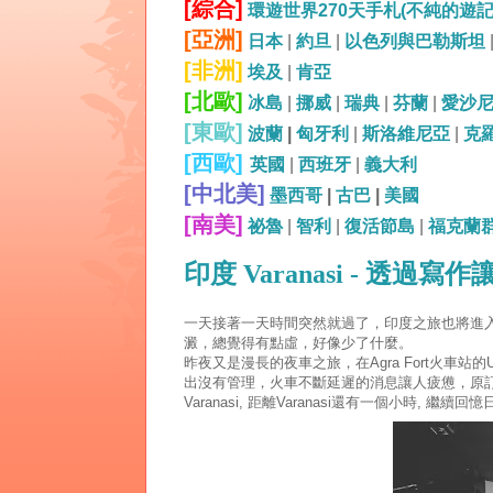
[綜合]
環遊世界270天手札(不純的遊
[亞洲]
日本
|
約旦
|
以色列與巴勒斯坦
[非洲]
埃及
|
肯亞
[北歐]
冰島
|
挪威
|
瑞典
|
芬蘭
|
愛沙
[東歐]
波蘭
|
匈牙利
|
斯洛維尼亞
|
克
[西歐]
英國
|
西班牙
|
義大利
[中北美]
墨西哥
|
古巴
|
美國
[南美]
祕魯
|
智利
|
復活節島
|
福克蘭
印度 Varanasi - 透過
一天接著一天時間突然就過了，印度之旅也將進
澱，總覺得有點虛，好像少了什麼。
昨夜又是漫長的夜車之旅，在Agra Fort火車站的Up 
出沒有管理，火車不斷延遲的消息讓人疲憊，原訂2
Varanasi, 距離Varanasi還有一個小時, 繼續回