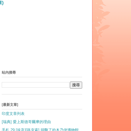
)
站內搜尋
[最新文章]
印度文章列表
[瑞典] 愛上斯德哥爾摩的理由
手札 29 [埃及][路克索] 弱斃了的木乃伊博物館