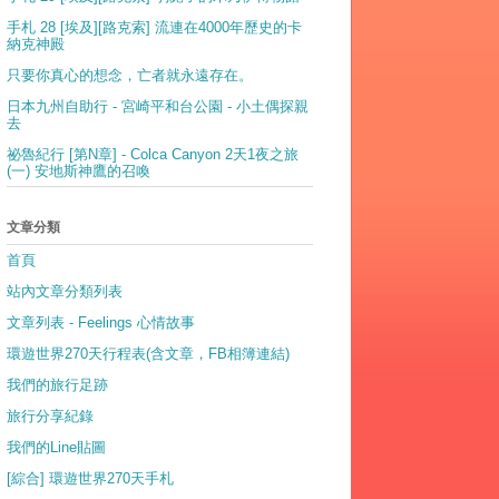
手札 28 [埃及][路克索] 流連在4000年歷史的卡
納克神殿
只要你真心的想念，亡者就永遠存在。
日本九州自助行 - 宮崎平和台公園 - 小土偶探親
去
祕魯紀行 [第N章] - Colca Canyon 2天1夜之旅
(一) 安地斯神鷹的召喚
文章分類
首頁
站內文章分類列表
文章列表 - Feelings 心情故事
環遊世界270天行程表(含文章，FB相簿連結)
我們的旅行足跡
旅行分享紀錄
我們的Line貼圖
[綜合] 環遊世界270天手札