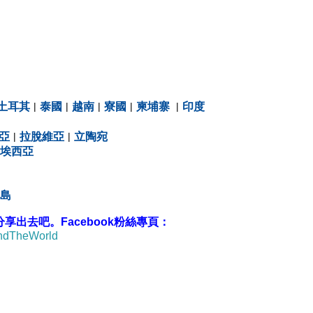
土耳其
|
泰國
|
越南
|
寮國
|
柬埔寨
|
印度
亞
|
拉脫維亞
|
立陶宛
埃西亞
島
出去吧。Facebook粉絲專頁：
undTheWorld