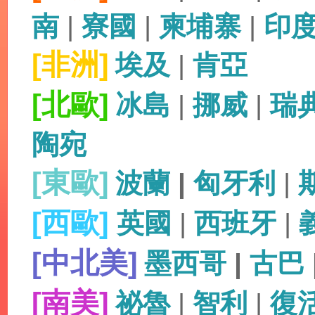
南
|
寮國
|
柬埔寨
|
印
[非洲]
埃及
|
肯亞
[北歐]
冰島
|
挪威
|
瑞
陶宛
[東歐]
波蘭
|
匈牙利
|
[西歐]
英國
|
西班牙
|
[中北美]
墨西哥
|
古巴
[南美]
祕魯
|
智利
|
復