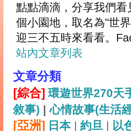
點點滴滴，分享我們看
個小園地，取名為"世
迎三不五時來看看。Fac
站內文章列表
文章分類
[綜合]
環遊世界270
敘事)
|
心情故事(生活
[亞洲]
日本
|
約旦
|
以