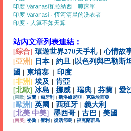
印度 Varanasi瓦拉納西 - 晾床單
印度 Varanasi - 恆河清晨的洗衣者
印度 - 人算不如天算
站內文章列表連結：
[綜合
]
環遊世界270天手札
|
心情故
[亞洲]
日本
|
約旦
|
以色列與巴勒斯
國
|
柬埔寨
|
印度
[非洲]
埃及
肯亞
|
[北歐]
冰島
|
挪威
|
瑞典
|
芬蘭
|
愛
[
東歐]
波蘭
|
匈牙利
|
斯洛維尼亞
|
克羅埃西亞
[
歐洲]
英國
|
西班牙
|
義大利
[北美 中美]
墨西哥
|
古巴
|
美國
[
南美]
祕魯
|
智利
|
復活節島
|
福克蘭群島