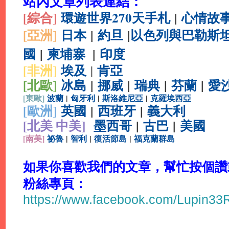
站內文章列表連結：
[綜合
]
環遊世界270天手札
|
心情故
[亞洲]
日本
|
約旦
|
以色列與巴勒斯
國
|
柬埔寨
|
印度
[非洲]
埃及
肯亞
|
[北歐]
冰島
|
挪威
|
瑞典
|
芬蘭
|
愛
[
東歐]
波蘭
|
匈牙利
|
斯洛維尼亞
|
克羅埃西亞
[
歐洲]
英國
|
西班牙
|
義大利
[北美 中美]
墨西哥
|
古巴
|
美國
[
南美]
祕魯
|
智利
|
復活節島
|
福克蘭群島
如果你喜歡我們的文章，幫忙按個讚或分
粉絲專頁：
https://www.facebook.com/Lupin3