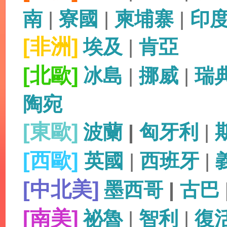
南
|
寮國
|
柬埔寨
|
印
[非洲]
埃及
|
肯亞
[北歐]
冰島
|
挪威
|
瑞
陶宛
[東歐]
波蘭
|
匈牙利
|
[西歐]
英國
|
西班牙
|
[中北美]
墨西哥
|
古巴
[南美]
祕魯
|
智利
|
復