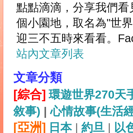
點點滴滴，分享我們看
個小園地，取名為"世
迎三不五時來看看。Fac
站內文章列表
文章分類
[綜合]
環遊世界270
敘事)
|
心情故事(生活
[亞洲]
日本
|
約旦
|
以