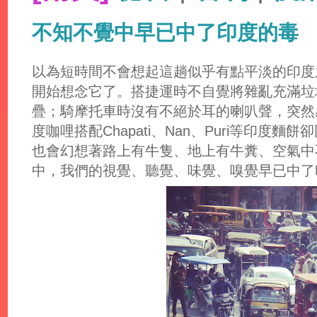
不知不覺中早已中了印度的毒
以為短時間不會想起這趟似乎有點平淡的印度
開始想念它了。搭捷運時不自覺將雜亂充滿垃
疊；騎摩托車時沒有不絕於耳的喇叭聲，突然
度咖哩搭配Chapati、Nan、Puri等印度
也會幻想著路上有牛隻、地上有牛糞、空氣中
中，我們的視覺、聽覺、味覺、嗅覺早已中了