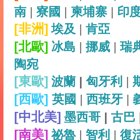
南
|
寮國
|
柬埔寨
|
印
[非洲]
埃及
|
肯亞
[北歐]
冰島
|
挪威
|
瑞
陶宛
[東歐]
波蘭
|
匈牙利
|
[西歐]
英國
|
西班牙
|
[中北美]
墨西哥
|
古巴
[南美]
祕魯
|
智利
|
復