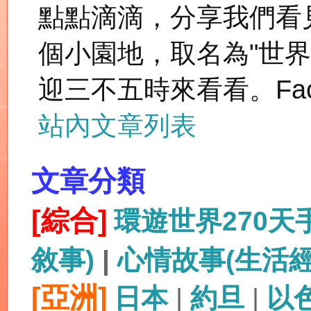
點點滴滴，分享我們看
個小園地，取名為"世
迎三不五時來看看。Fac
站內文章列表
文章分類
[綜合]
環遊世界270
敘事)
|
心情故事(生活
[亞洲]
日本
|
約旦
|
以