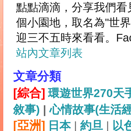
點點滴滴，分享我們看
個小園地，取名為"世
迎三不五時來看看。Fac
站內文章列表
文章分類
[綜合]
環遊世界270
敘事)
|
心情故事(生活
[亞洲]
日本
|
約旦
|
以