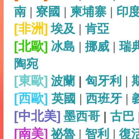
南
|
寮國
|
柬埔寨
|
印
[非洲]
埃及
|
肯亞
[北歐]
冰島
|
挪威
|
瑞
陶宛
[東歐]
波蘭
|
匈牙利
|
[西歐]
英國
|
西班牙
|
[中北美]
墨西哥
|
古巴
[南美]
祕魯
|
智利
|
復