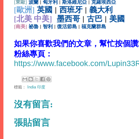
[
東歐]
波蘭
|
匈牙利
|
斯洛維尼亞
|
克羅埃西亞
[
歐洲]
英國
|
西班牙
|
義大利
[北美 中美]
墨西哥
|
古巴
|
美國
[
南美]
祕魯
|
智利
|
復活節島
|
福克蘭群島
如果你喜歡我們的文章，幫忙按個讚或分
粉絲專頁：
https://www.facebook.com/Lupin3
標籤：
India 印度
沒有留言:
張貼留言