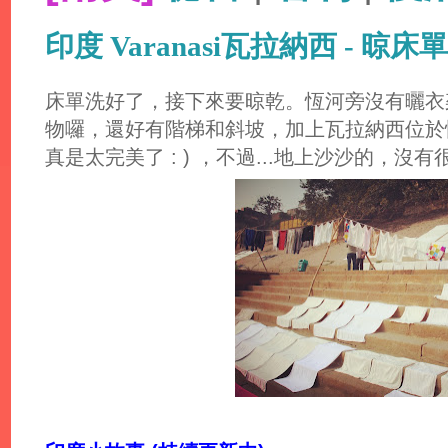
印度 Varanasi瓦拉納西 - 晾床單
床單洗好了，接下來要晾乾。恆河旁沒有曬衣
物囉，還好有階梯和斜坡，加上瓦拉納西位於
真是太完美了 : ) ，不過...地上沙沙的，沒有