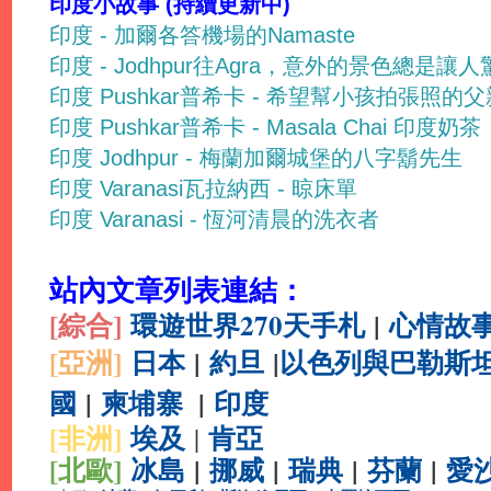
印度小故事 (持續更新中)
印度 - 加爾各答機場的Namaste
印度 - Jodhpur往Agra，意外的景色總是讓
印度 Pushkar普希卡 - 希望幫小孩拍張照的父
印度 Pushkar普希卡 - Masala Chai 印度奶茶
印度 Jodhpur - 梅蘭加爾城堡的八字鬍先生
印度 Varanasi瓦拉納西 - 晾床單
印度 Varanasi - 恆河清晨的洗衣者
站內文章列表連結：
[綜合
]
環遊世界270天手札
|
心情故
[亞洲]
日本
|
約旦
|
以色列與巴勒斯
國
|
柬埔寨
|
印度
[非洲]
埃及
肯亞
|
[北歐]
冰島
|
挪威
|
瑞典
|
芬蘭
|
愛