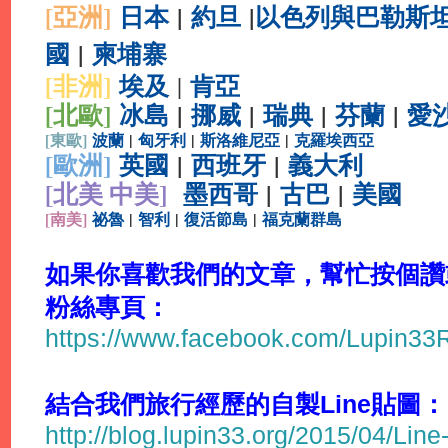
[亞洲]
日本
|
約旦
|
以色列與巴勒斯
國
|
柬埔寨
[非洲]
埃及
肯亞
|
[北歐]
冰島
|
挪威
|
瑞典
|
芬蘭
|
愛
[
東歐]
波蘭
|
匈牙利
|
斯洛維尼亞
|
克羅埃西亞
[
歐洲]
英國
|
西班牙
|
義大利
[北美 中美]
墨西哥
|
古巴
|
美國
[
南美]
祕魯
|
智利
|
復活節島
|
福克蘭群島
如果你喜歡我們的文章，幫忙按個讚或分
粉絲專頁：
https://www.facebook.com/Lupin3
結合我們旅行經歷的自製Line貼圖：
http://blog.lupin33.org/2015/04/Line