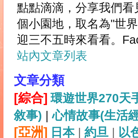
點點滴滴，分享我們看
個小園地，取名為"世
迎三不五時來看看。Fac
站內文章列表
文章分類
[綜合]
環遊世界270
敘事)
|
心情故事(生活
[亞洲]
日本
|
約旦
|
以