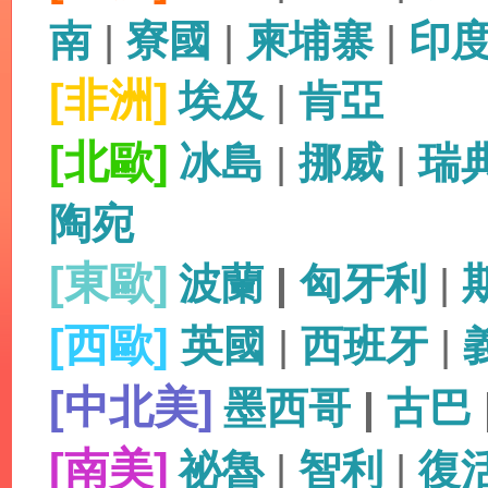
南
|
寮國
|
柬埔寨
|
印
[非洲]
埃及
|
肯亞
[北歐]
冰島
|
挪威
|
瑞
陶宛
[東歐]
波蘭
|
匈牙利
|
[西歐]
英國
|
西班牙
|
[中北美]
墨西哥
|
古巴
[南美]
祕魯
|
智利
|
復