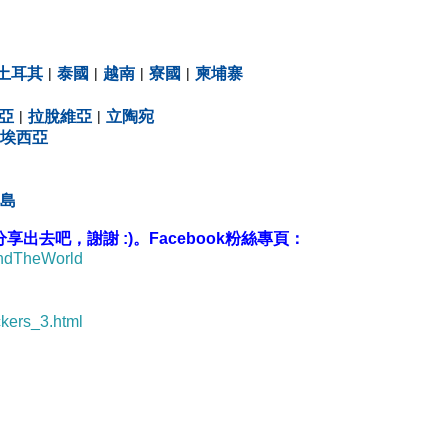
土耳其
|
泰國
|
越南
|
寮國
|
柬埔寨
亞
|
拉脫維亞
|
立陶宛
埃西亞
島
去吧，謝謝 :)。Facebook粉絲專頁：
undTheWorld
ckers_3.html