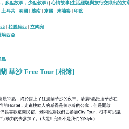
記，多點故事，少點敘事)
|
心情故事(生活經驗與旅行交織出的文章
|
土耳其
|
泰國
|
越南
|
寮國
|
柬埔寨
|
印度
尼亞
|
拉脫維亞
|
立陶宛
羅埃西亞
群島
蘭 華沙 Free Tour [相簿]
到凌晨12點，終於搭上了往波蘭華沙的夜車。清晨5點抵達華沙在
的Hostel，走進樓給人的感覺是個冰冷的公寓，但是開啟
們很喜歡這間民宿。老闆推薦我們去參加City Tour，很不可思議
力的去參加了。(大驚!! 完全不是我們的Style)