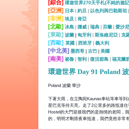
[綜合]
環遊世界270天手札(不純的遊
[亞洲]
日本
|
約旦
|
以色列與巴勒斯坦
[非洲]
埃及
|
肯亞
[北歐]
冰島
|
挪威
|
瑞典
|
芬蘭
|
愛沙
[東歐]
波蘭
|
匈牙利
|
斯洛維尼亞
|
克
[西歐]
英國
|
西班牙
|
義大利
[中北美]
墨西哥
|
古巴
|
美國
[南美]
祕魯
|
智利
|
復活節島
|
福克蘭
環遊世界 Day 91 Poland 波
Poland 波蘭 華沙
下著大雨，在立陶宛Kaunas車站等車等
星巴克等待天亮。走了2公里多的路抵達住宿
Hostel的大門迎接我們的是熱情的老闆，我
的，明明才剛搭夜車抵達，我們竟然非常有行動