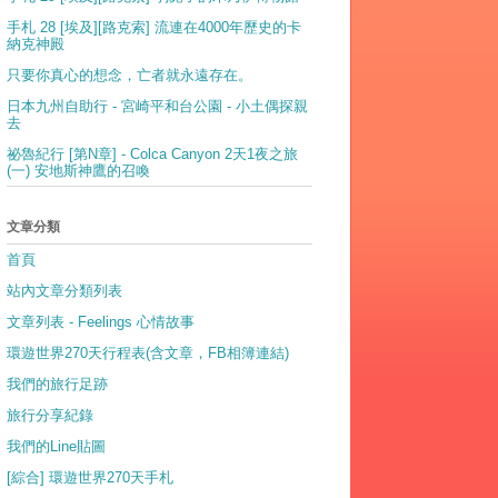
手札 28 [埃及][路克索] 流連在4000年歷史的卡
納克神殿
只要你真心的想念，亡者就永遠存在。
日本九州自助行 - 宮崎平和台公園 - 小土偶探親
去
祕魯紀行 [第N章] - Colca Canyon 2天1夜之旅
(一) 安地斯神鷹的召喚
文章分類
首頁
站內文章分類列表
文章列表 - Feelings 心情故事
環遊世界270天行程表(含文章，FB相簿連結)
我們的旅行足跡
旅行分享紀錄
我們的Line貼圖
[綜合] 環遊世界270天手札