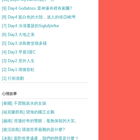
[9] Day4 Goðafoss 眾神瀑布裡有索爾?
[8] Day4 藍白色的大陸，迷人的埃亞峽灣
[7] Day4 冷清蕭瑟的Siglufjörður
[6] Day3 大地之美
[5] Day3 冰島教堂很多樣
[4] Day3 早晨3度C
[3] Day2 意外人生
[2] Day1 雨後彩虹
[1] 行前規劃
心情故事
[泰國] 不買瓶裝水的女孩
[福克蘭群島] 望海的國王企鵝
[越南] 澄澈好奇的雙眼，毫無保留的大笑。
[復活節島] 環遊世界最難的是什麼?
[冰島] 面對世界遺產，我們的態度是什麼？