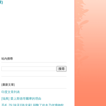
)
站內搜尋
[最新文章]
印度文章列表
[瑞典] 愛上斯德哥爾摩的理由
手札 29 [埃及][路克索] 弱斃了的木乃伊博物館