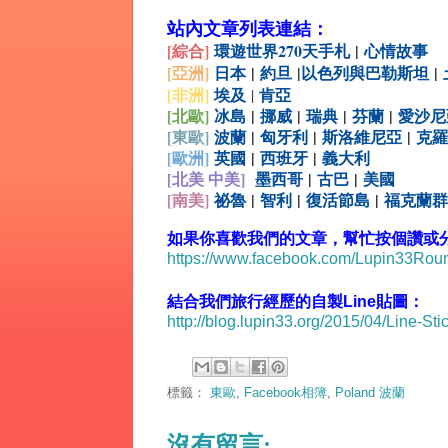
站內文章列表連結：
[綜合
]
環遊世界270天手札
|
心情故事
[亞洲]
日本
|
約旦
|
以色列與巴勒斯坦
|
[非洲]
埃及
肯亞
|
[北歐]
冰島
|
挪威
|
瑞典
|
芬蘭
|
愛沙尼
[
東歐]
波蘭
|
匈牙利
|
斯洛維尼亞
|
克羅
[
歐洲]
英國
|
西班牙
|
義大利
[北美 中美]
墨西哥
|
古巴
|
美國
[
南美]
祕魯
|
智利
|
復活節島
|
福克蘭群
如果你喜歡我們的文章，幫忙按個讚或分享出
https://www.facebook.com/Lupin33Ro
結合我們旅行經歷的自製Line貼圖：
http://blog.lupin33.org/2015/04/Line-Sti
標籤：
東歐
,
Facebook相簿
,
Poland 波蘭
沒有留言: