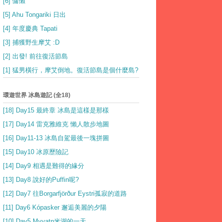
[6] 慵懶
[5] Ahu Tongariki 日出
[4] 年度慶典 Tapati
[3] 捕獲野生摩艾 :D
[2] 出發! 前往復活節島
[1] 猛男橫行，摩艾倒地。復活節島是個什麼島?
環遊世界 冰島遊記 (全18)
[18] Day15 最終章 冰島是這樣是那樣
[17] Day14 雷克雅維克 懶人散步地圖
[16] Day11-13 冰島自駕最後一塊拼圖
[15] Day10 冰原歷險記
[14] Day9 相遇是難得的緣分
[13] Day8 說好的Puffin呢?
[12] Day7 往Borgarfjörður Eystri孤寂的道路
[11] Day6 Kópasker 邂逅美麗的夕陽
[10] Day5 Myvatn米湖的一天