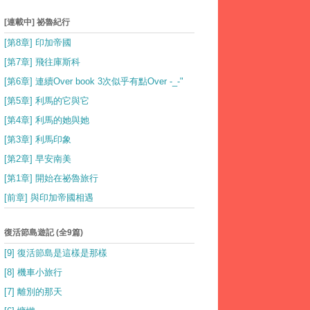
[連載中] 祕魯紀行
[第8章] 印加帝國
[第7章] 飛往庫斯科
[第6章] 連續Over book 3次似乎有點Over -_-"
[第5章] 利馬的它與它
[第4章] 利馬的她與她
[第3章] 利馬印象
[第2章] 早安南美
[第1章] 開始在祕魯旅行
[前章] 與印加帝國相遇
復活節島遊記 (全9篇)
[9] 復活節島是這樣是那樣
[8] 機車小旅行
[7] 離別的那天