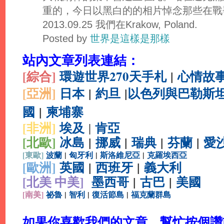
重的，今日以黑白的的相片悼念那些在戰
2013.09.25 我們在Krakow, Poland.
Posted by
世界是這樣是那樣
站內文章列表連結：
[綜合
]
環遊世界270天手札
|
心情故
[亞洲]
日本
|
約旦
|
以色列與巴勒斯
國
|
柬埔寨
[非洲]
埃及
肯亞
|
[北歐]
冰島
|
挪威
|
瑞典
|
芬蘭
|
愛
[
東歐]
波蘭
|
匈牙利
|
斯洛維尼亞
|
克羅埃西亞
[
歐洲]
英國
|
西班牙
|
義大利
[北美 中美]
墨西哥
|
古巴
|
美國
[
南美]
祕魯
|
智利
|
復活節島
|
福克蘭群島
如果你喜歡我們的文章，幫忙按個讚或