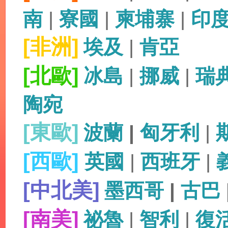
南
|
寮國
|
柬埔寨
|
印
[非洲]
埃及
|
肯亞
[北歐]
冰島
|
挪威
|
瑞
陶宛
[東歐]
波蘭
|
匈牙利
|
[西歐]
英國
|
西班牙
|
[中北美]
墨西哥
|
古巴
[南美]
祕魯
|
智利
|
復