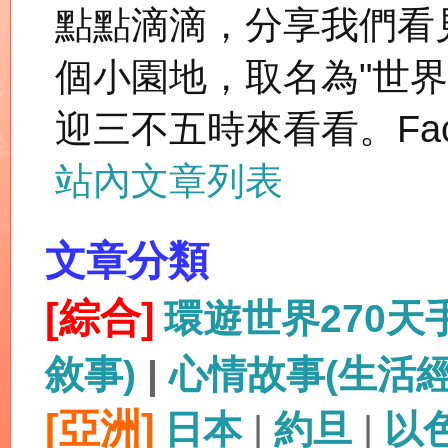
點點滴滴，分享我們看
個小園地，取名為"世
迎三不五時來看看。Fac
站內文章列表
文章分類
[綜合]
環遊世界270
敘事)
|
心情故事(生活
[亞洲]
日本
|
約旦
|
以