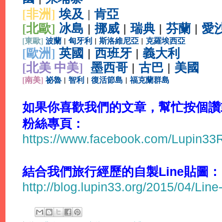
[非洲]
埃及
肯亞
|
[北歐]
冰島
|
挪威
|
瑞典
|
芬蘭
|
愛
[
東歐]
波蘭
|
匈牙利
|
斯洛維尼亞
|
克羅埃西亞
[
歐洲]
英國
|
西班牙
|
義大利
[北美 中美]
墨西哥
|
古巴
|
美國
[
南美]
祕魯
|
智利
|
復活節島
|
福克蘭群島
如果你喜歡我們的文章，幫忙按個讚或分
粉絲專頁：
https://www.facebook.com/Lupin3
結合我們旅行經歷的自製Line貼圖：
http://blog.lupin33.org/2015/04/Line