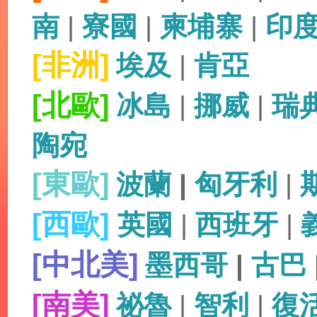
南
|
寮國
|
柬埔寨
|
印
[非洲]
埃及
|
肯亞
[北歐]
冰島
|
挪威
|
瑞
陶宛
[東歐]
波蘭
|
匈牙利
|
[西歐]
英國
|
西班牙
|
[中北美]
墨西哥
|
古巴
[南美]
祕魯
|
智利
|
復