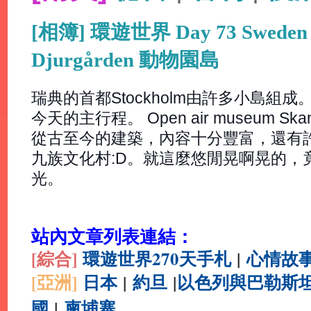
[相簿] 環遊世界 Day 73 Sweden 
Djurgården 動物園島
瑞典的首都Stockholm由許多小島組成。 
今天的主行程。 Open air museum 
從古至今的建築，內容十分豐富，還有
九族文化村:D。就這麼悠閒晃啊晃的，
光。
站內文章列表連結：
[綜合
]
環遊世界270天手札
|
心情故
[亞洲]
日本
|
約旦
|
以色列與巴勒斯
國
|
柬埔寨