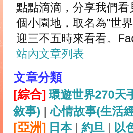
點點滴滴，分享我們看
個小園地，取名為"世
迎三不五時來看看。Fac
站內文章列表
文章分類
[綜合]
環遊世界270
敘事)
|
心情故事(生活
[亞洲]
日本
|
約旦
|
以