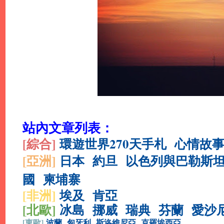
站內文章列表：
[綜合
]
環遊世界270天手札
心情故
[亞洲]
日本
約旦
以色列與巴勒斯
國
柬埔寨
[非洲]
埃及
肯亞
[北歐]
冰島
挪威
瑞典
芬蘭
愛沙
[
東歐]
波蘭
匈牙利
斯洛維尼亞
克羅埃西亞