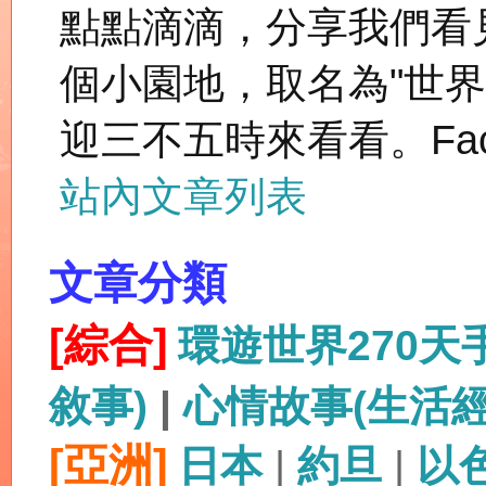
點點滴滴，分享我們看
個小園地，取名為"世
迎三不五時來看看。Fac
站內文章列表
文章分類
[綜合]
環遊世界270
敘事)
|
心情故事(生活
[亞洲]
日本
|
約旦
|
以