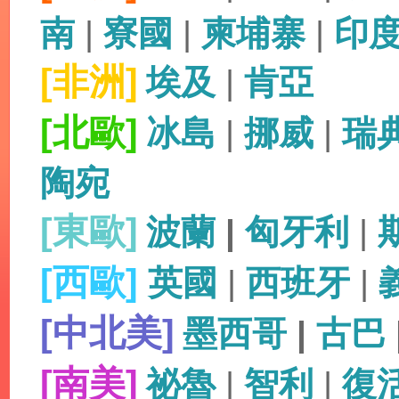
南
|
寮國
|
柬埔寨
|
印
[非洲]
埃及
|
肯亞
[北歐]
冰島
|
挪威
|
瑞
陶宛
[東歐]
波蘭
|
匈牙利
|
[西歐]
英國
|
西班牙
|
[中北美]
墨西哥
|
古巴
[南美]
祕魯
|
智利
|
復