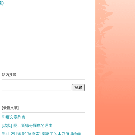
)
站內搜尋
[最新文章]
印度文章列表
[瑞典] 愛上斯德哥爾摩的理由
手札 29 [埃及][路克索] 弱斃了的木乃伊博物館