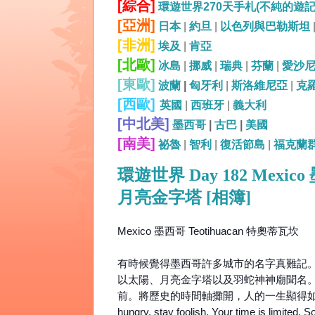
[綜合]
環遊世界270天手札(不純的遊
[亞洲]
日本
|
約旦
|
以色列與巴勒斯坦
[非洲]
埃及
|
肯亞
[北歐]
冰島
|
挪威
|
瑞典
|
芬蘭
|
愛沙
[東歐]
波蘭
|
匈牙利
|
斯洛維尼亞
|
克
[西歐]
英國
|
西班牙
|
義大利
[中北美]
墨西哥
|
古巴
|
美國
[南美]
祕魯
|
智利
|
復活節島
|
福克蘭
環遊世界 Day 182 Mexic
月亮金字塔 [相簿]
Mexico 墨西哥 Teotihuacan 特奧蒂瓦坎
有時候覺得墨西哥許多城市的名字真難記。Te
以太陽、月亮金字塔以及羽蛇神神廟聞名。
前。將歷史的時間軸攤開，人的一生顯得如此地
hungry, stay foolish. Your time is limited. S