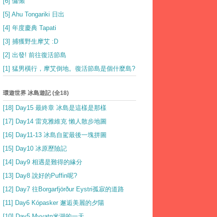
[6] 慵懶
[5] Ahu Tongariki 日出
[4] 年度慶典 Tapati
[3] 捕獲野生摩艾 :D
[2] 出發! 前往復活節島
[1] 猛男橫行，摩艾倒地。復活節島是個什麼島?
環遊世界 冰島遊記 (全18)
[18] Day15 最終章 冰島是這樣是那樣
[17] Day14 雷克雅維克 懶人散步地圖
[16] Day11-13 冰島自駕最後一塊拼圖
[15] Day10 冰原歷險記
[14] Day9 相遇是難得的緣分
[13] Day8 說好的Puffin呢?
[12] Day7 往Borgarfjörður Eystri孤寂的道路
[11] Day6 Kópasker 邂逅美麗的夕陽
[10] Day5 Myvatn米湖的一天