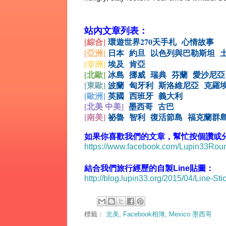
站內文章列表：
[綜合
]
環遊世界270天手札
心情故事
[亞洲]
日本
約旦
以色列與巴勒斯坦
[非洲]
埃及
肯亞
[北歐]
冰島
挪威
瑞典
芬蘭
愛沙尼亞
[
東歐]
波蘭
匈牙利
斯洛維尼亞
克羅
[
歐洲]
英國
西班牙
義大利
[北美 中美]
墨西哥
古巴
[
南美]
祕魯
智利
復活節島
福克蘭群
如果你喜歡我們的文章，幫忙按個讚或分享
https://www.facebook.com/Lupin33Ro
結合我們旅行經歷的自製Line貼圖：
http://blog.lupin33.org/2015/04/Line-Sti
標籤：
北美
,
Facebook相簿
,
Mexico 墨西哥