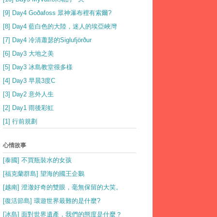
[9] Day4 Goðafoss 眾神瀑布裡有索爾?
[8] Day4 藍白色的大陸，迷人的埃亞峽灣
[7] Day4 冷清蕭瑟的Siglufjörður
[6] Day3 大地之美
[5] Day3 冰島教堂很多樣
[4] Day3 早晨3度C
[3] Day2 意外人生
[2] Day1 雨後彩虹
[1] 行前規劃
心情故事
[泰國] 不買瓶裝水的女孩
[福克蘭群島] 望海的國王企鵝
[越南] 澄澈好奇的雙眼，毫無保留的大笑。
[復活節島] 環遊世界最難的是什麼?
[冰島] 面對世界遺產，我們的態度是什麼？