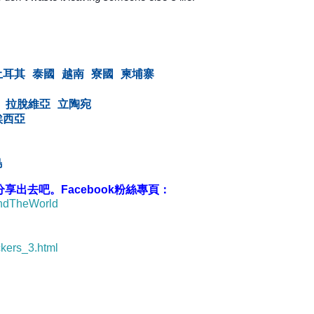
土耳其
泰國
越南
寮國
柬埔寨
拉脫維亞
立陶宛
埃西亞
島
出去吧。Facebook粉絲專頁：
undTheWorld
ckers_3.html