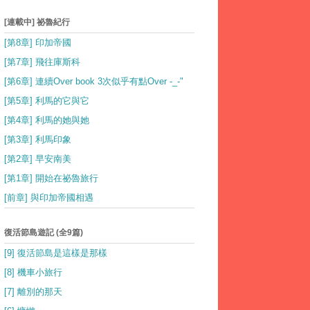
[連載中] 祕魯紀行
[第8章] 印加帝國
[第7章] 飛往庫斯科
[第6章] 連續Over book 3次似乎有點Over -_-"
[第5章] 利馬的它與它
[第4章] 利馬的她與她
[第3章] 利馬印象
[第2章] 早安南美
[第1章] 開始在祕魯旅行
[前章] 與印加帝國相遇
復活節島遊記 (全9篇)
[9] 復活節島是這樣是那樣
[8] 機車小旅行
[7] 離別的那天