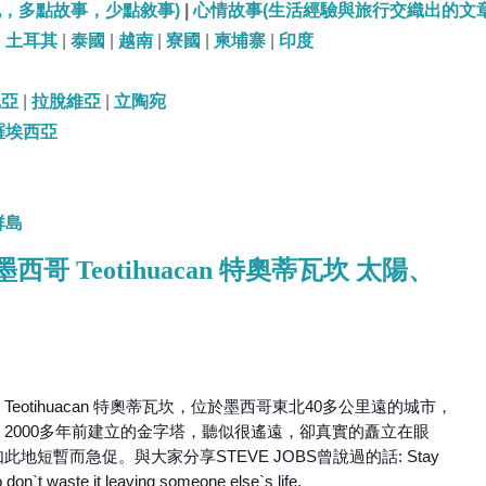
記，多點故事，少點敘事)
|
心情故事(生活經驗與旅行交織出的文章
|
土耳其
|
泰國
|
越南
|
寮國
|
柬埔寨
|
印度
尼亞
|
拉脫維亞
|
立陶宛
羅埃西亞
群島
o 墨西哥 Teotihuacan 特奧蒂瓦坎 太陽、
otihuacan 特奧蒂瓦坎，位於墨西哥東北40多公里遠的城市，
2000多年前建立的金字塔，聽似很遙遠，卻真實的矗立在眼
短暫而急促。與大家分享STEVE JOBS曾說過的話: Stay
o don`t waste it leaving someone else`s life.