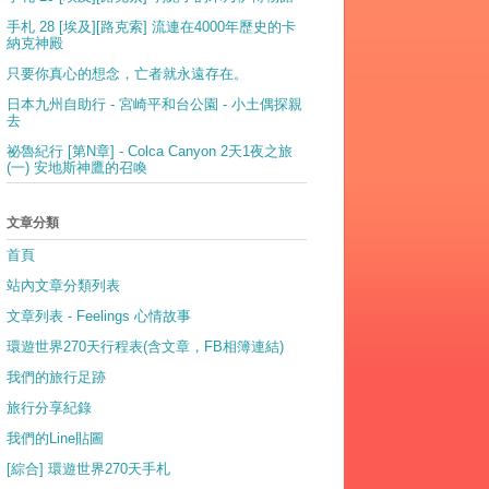
手札 28 [埃及][路克索] 流連在4000年歷史的卡
納克神殿
只要你真心的想念，亡者就永遠存在。
日本九州自助行 - 宮崎平和台公園 - 小土偶探親
去
祕魯紀行 [第N章] - Colca Canyon 2天1夜之旅
(一) 安地斯神鷹的召喚
文章分類
首頁
站內文章分類列表
文章列表 - Feelings 心情故事
環遊世界270天行程表(含文章，FB相簿連結)
我們的旅行足跡
旅行分享紀錄
我們的Line貼圖
[綜合] 環遊世界270天手札