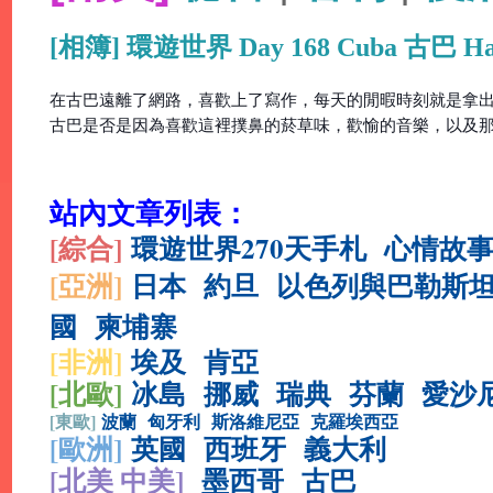
[相簿] 環遊世界 Day 168 Cuba 古巴
在古巴遠離了網路，喜歡上了寫作，每天的閒暇時刻就是拿
古巴是否是因為喜歡這裡撲鼻的菸草味，歡愉的音樂，以及那沁涼
站內文章列表：
[綜合
]
環遊世界270天手札
心情故
[亞洲]
日本
約旦
以色列與巴勒斯
國
柬埔寨
[非洲]
埃及
肯亞
[北歐]
冰島
挪威
瑞典
芬蘭
愛沙
[
東歐]
波蘭
匈牙利
斯洛維尼亞
克羅埃西亞
[
歐洲]
英國
西班牙
義大利
[北美 中美]
墨西哥
古巴