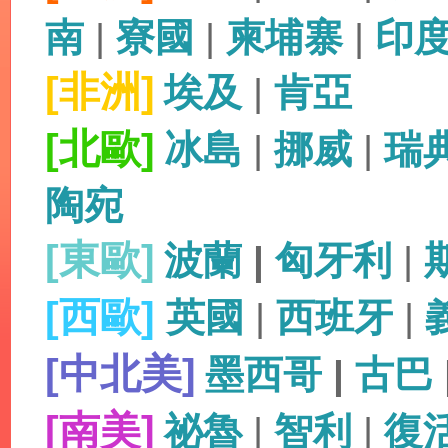
南
|
寮國
|
柬埔寨
|
印
[非洲]
埃及
|
肯亞
[北歐]
冰島
|
挪威
|
瑞
陶宛
[東歐]
波蘭
|
匈牙利
|
[西歐]
英國
|
西班牙
|
[中北美]
墨西哥
|
古巴
[南美]
祕魯
|
智利
|
復