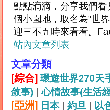
點點滴滴，分享我們看
個小園地，取名為"世
迎三不五時來看看。Fac
站內文章列表
文章分類
[綜合]
環遊世界270
敘事)
|
心情故事(生活
[亞洲]
日本
|
約旦
|
以