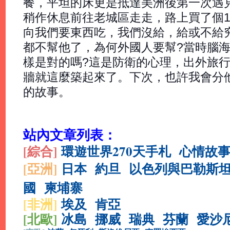
餐，平坦的床更是抵達美洲後第一次遇見Q_
稍作休息前往老城區走走，路上買了個1
向我們要東西吃，我們沒給，給或不給
都不幫他了，為何外國人要幫?當時腦
樣是對的嗎?這是防衛的心理，出外旅
牆就這麼築起來了。下次，也許我會分
的故事。
站內文章列表：
[綜合
]
環遊世界270天手札
心情故
[亞洲]
日本
約旦
以色列與巴勒斯
國
柬埔寨
[非洲]
埃及
肯亞
[北歐]
冰島
挪威
瑞典
芬蘭
愛沙