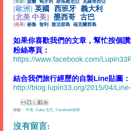
[
東歐]
波蘭
匈牙利
斯洛維尼亞
克羅埃西亞
[
歐洲]
英國
西班牙
義大利
[北美 中美]
墨西哥
古巴
[
南美]
祕魯
智利
復活節島
福克蘭群島
如果你喜歡我們的文章，幫忙按個讚或分
粉絲專頁：
https://www.facebook.com/Lupin3
結合我們旅行經歷的自製Line貼圖：
http://blog.lupin33.org/2015/04/Line
標籤：
中美
,
Cuba 古巴
,
Facebook相簿
沒有留言: