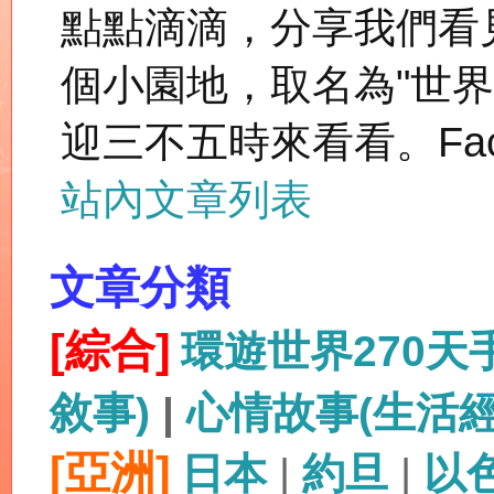
點點滴滴，分享我們看
個小園地，取名為"世
迎三不五時來看看。Fac
站內文章列表
文章分類
[綜合]
環遊世界270
敘事)
|
心情故事(生活
[亞洲]
日本
|
約旦
|
以