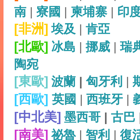
南
|
寮國
|
柬埔寨
|
印
[非洲]
埃及
|
肯亞
[北歐]
冰島
|
挪威
|
瑞
陶宛
[東歐]
波蘭
|
匈牙利
|
[西歐]
英國
|
西班牙
|
[中北美]
墨西哥
|
古巴
[南美]
祕魯
|
智利
|
復