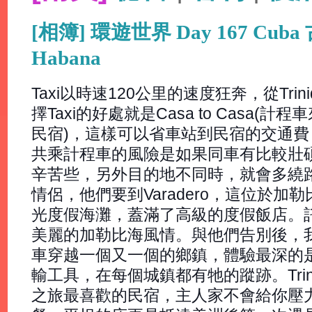
[相簿] 環遊世界 Day 167 Cuba 古巴
Habana
Taxi以時速120公里的速度狂奔，從Trin
擇Taxi的好處就是Casa to Casa
民宿)，這樣可以省車站到民宿的交通
共乘計程車的風險是如果同車有比較壯
辛苦些，另外目的地不同時，就會多繞
情侶，他們要到Varadero，這位於
光度假海灘，蓋滿了高級的度假飯店。
美麗的加勒比海風情。與他們告別後，我
車穿越一個又一個的鄉鎮，體驗最深的
輸工具，在每個城鎮都有牠的蹤跡。Trin
之旅最喜歡的民宿，主人家不會給你壓