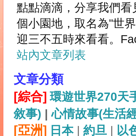
點點滴滴，分享我們看
個小園地，取名為"世
迎三不五時來看看。Fac
站內文章列表
文章分類
[綜合]
環遊世界270
敘事)
|
心情故事(生活
[亞洲]
日本
|
約旦
|
以