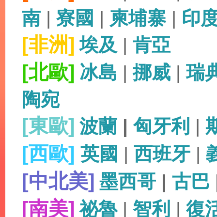
南
|
寮國
|
柬埔寨
|
印
[非洲]
埃及
|
肯亞
[北歐]
冰島
|
挪威
|
瑞
陶宛
[東歐]
波蘭
|
匈牙利
|
[西歐]
英國
|
西班牙
|
[中北美]
墨西哥
|
古巴
[南美]
祕魯
|
智利
|
復