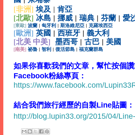
[非洲]
埃及
肯亞
|
[北歐]
冰島
|
挪威
|
瑞典
|
芬蘭
|
愛
[
東歐]
波蘭
|
匈牙利
|
斯洛維尼亞
|
克羅埃西亞
[
歐洲]
英國
|
西班牙
|
義大利
[北美 中美]
墨西哥
|
古巴
|
美國
[
南美]
祕魯
|
智利
|
復活節島
|
福克蘭群島
如果你喜歡我們的文章，幫忙按個讚或
Facebook粉絲專頁：
https://www.facebook.com/Lupin3
結合我們旅行經歷的自製Line貼圖：
http://blog.lupin33.org/2015/04/Line