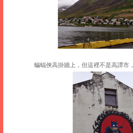
蝙蝠俠高掛牆上，但這裡不是高譚市