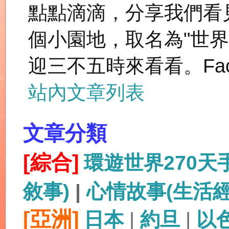
點點滴滴，分享我們看
個小園地，取名為"世
迎三不五時來看看。Fac
站內文章列表
文章分類
[綜合]
環遊世界270
敘事)
|
心情故事(生活
[亞洲]
日本
|
約旦
|
以