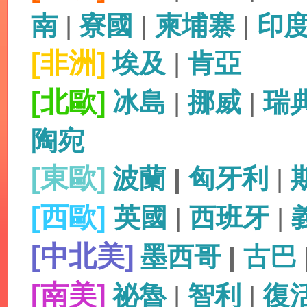
南
|
寮國
|
柬埔寨
|
印
[非洲]
埃及
|
肯亞
[北歐]
冰島
|
挪威
|
瑞
陶宛
[東歐]
波蘭
|
匈牙利
|
[西歐]
英國
|
西班牙
|
[中北美]
墨西哥
|
古巴
[南美]
祕魯
|
智利
|
復