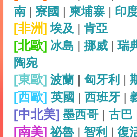
南
|
寮國
|
柬埔寨
|
印
[非洲]
埃及
|
肯亞
[北歐]
冰島
|
挪威
|
瑞
陶宛
[東歐]
波蘭
|
匈牙利
|
[西歐]
英國
|
西班牙
|
[中北美]
墨西哥
|
古巴
[南美]
祕魯
|
智利
|
復