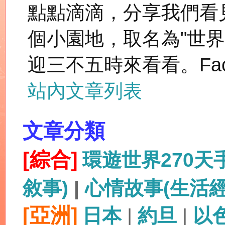
點點滴滴，分享我們看
個小園地，取名為"世
迎三不五時來看看。Fac
站內文章列表
文章分類
[綜合]
環遊世界270
敘事)
|
心情故事(生活
[亞洲]
日本
|
約旦
|
以