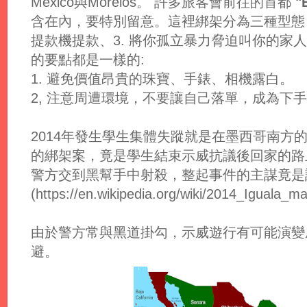
Mexico與Morelos。 許多旅客會前往的首都
"
含在內，要特別留意。這裡綁架分為三種型態，1
提款機提款、3. 將你孤立暴力脅迫叫你的家
的要點都是一樣的:
1. 避免價值昂貴的珠寶、手錶、相機露白。
2, 注意周遭環境，不要讓自己落單，成為下
2014年發生學生集體失蹤就是在墨西哥南方
的綁架案，竟是學生結束示威抗議後回家的路
警方交到黑幫手中射殺，整起事件的主謀竟是該
(https://en.wikipedia.org/wiki/2014_Iguala_m
由於警方常與黑道掛勾，示威遊行有可能演變
避。