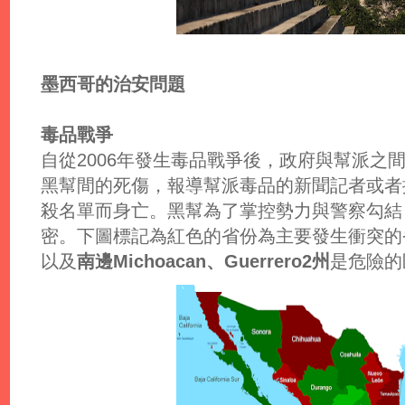
墨西哥的治安問題
毒品戰爭
自從2006年發生毒品戰爭後，政府與幫派之
黑幫間的死傷，報導幫派毒品的新聞記者或者
殺名單而身亡。黑幫為了掌控勢力與警察勾結
密。下圖標記為紅色的省份為主要發生衝突的
以及
南邊Michoacan、Guerrero
2州
是危險的